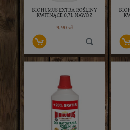
BIOHUMUS EXTRA ROŚLINY
BIO
KWITNĄCE 0,7L NAWÓZ
KW
NATURALNY EKODARPOL
NA
9,90 zł