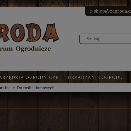
<!-- Elfs
<!-- Elf
<!-- Elf
<!-- Elf
e-sklep@zagroda.ci
ARZĘDZIA OGRODNICZE
URZĄDZANIE OGRODU
»
uralne
Do roślin domowych