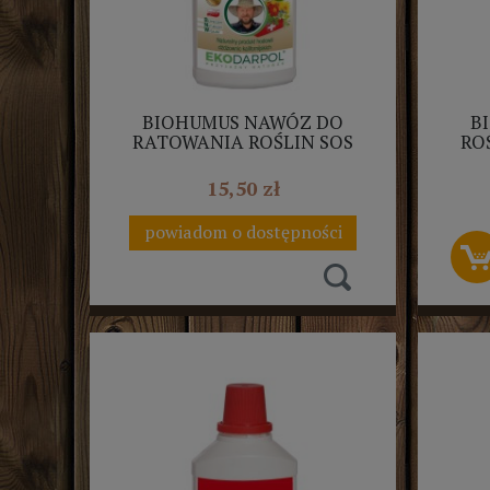
BIOHUMUS NAWÓZ DO
B
RATOWANIA ROŚLIN SOS
RO
1L+20% EKODARPOL
15,50 zł
powiadom o dostępności