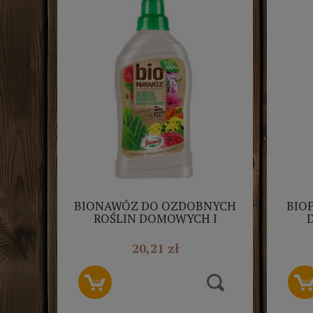
BIONAWÓZ DO OZDOBNYCH
BIO
ROŚLIN DOMOWYCH I
BALKONOWYCH 1L
FLOROVIT
20,21 zł