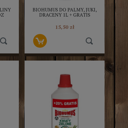
LINY
BIOHUMUS DO PALMY, JUKI,
ÓZ
DRACENY 1L + GRATIS
POL
EKODARPOL
15,50 zł