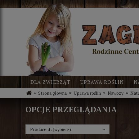
DLA ZWIERZĄT
UPRAWA ROŚLIN
N
»
»
»
»
Strona główna
Uprawa roślin
Nawozy
Nat
BLOG
NOWOŚCI
OPCJE PRZEGLĄDANIA
Producent: (wybierz)