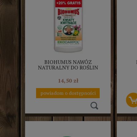
BIOHUMUS NAWÓZ
NATURALNY DO ROŚLIN
KWITNĄCYCH 1L+20%
S
EKODARPOL
14,50 zł
powiadom o dostępności