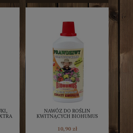
KI,
NAWÓZ DO ROŚLIN
XTRA
KWITNĄCYCH BIOHUMUS
EXTRA 0,5L
10,90 zł