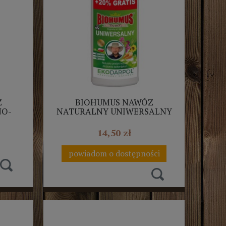
Z
BIOHUMUS NAWÓZ
NO-
NATURALNY UNIWERSALNY
ARPOL
1L+20% EKODARPOL
14,50 zł
powiadom o dostępności