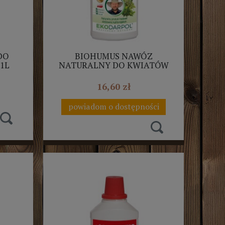
DO
BIOHUMUS NAWÓZ
1L
NATURALNY DO KWIATÓW
ZIELONYCH 1L+20%
EKODARPOL
16,60 zł
powiadom o dostępności