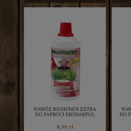
NAWÓZ BIOHUMUS EXTRA
NAW
DO PAPROCI EKODARPOL
DO P
0,5L
8,90 zł