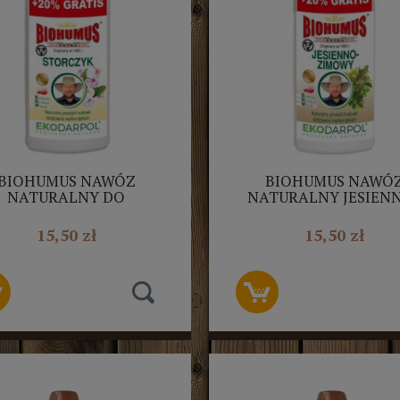
BIOHUMUS NAWÓZ
BIOHUMUS NAWÓ
NATURALNY DO
NATURALNY JESIEN
TORCZYKÓW 1L+20%
ZIMOWY 1L+20% EKOD
EKODARPOL
15,50 zł
15,50 zł