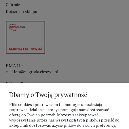
O firmie
Dojazd do sklepu
EMAIL:
e-sklep@zagroda.cieszyn.pl
Sklep Stacjonarny czynny:
Dbamy o Twoją prywatność
pon.-pt. 8:00 - 17:00
sobota 8:00 - 13:00
Pliki cookies i pokrewne im technologie umożliwiają
poprawne działanie strony i pomagają nam dostosować
ofertę do Twoich potrzeb. Możesz zaakceptować
PHU Zagroda A.Szlaur
wykorzystanie przez nas wszystkich tych plików i przejść do
sklepu lub dostosować użycie plików do swoich preferencji,
ZAGRODA Centrum Ogrodnicze