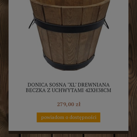
DONICA SOSNA "XL" DREWNIANA
BECZKA Z UCHWYTAMI 42XH38CM
DREWDON
279,00 zł
powiadom o dostępności