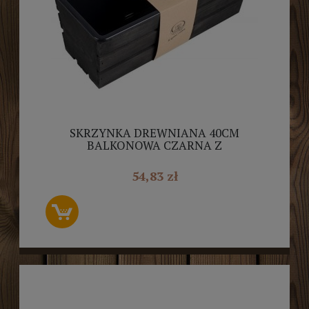
SKRZYNKA DREWNIANA 40CM
BALKONOWA CZARNA Z
WKŁADEMTD100-W.40.C
54,83 zł