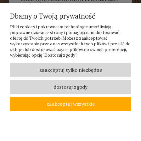
H19156 BOŻE NARODZENIE PREZENT
Dbamy o Twoją prywatność
15,99 zł
Pliki cookies i pokrewne im technologie umożliwiają
poprawne działanie strony i pomagają nam dostosować
ofertę do Twoich potrzeb. Możesz zaakceptować
wykorzystanie przez nas wszystkich tych plików i przejść do
sklepu lub dostosować użycie plików do swoich preferencji,
wybierając opcję "Dostosuj zgody".
zaakceptuj tylko niezbędne
dostosuj zgody
zaakceptuj wszystkie