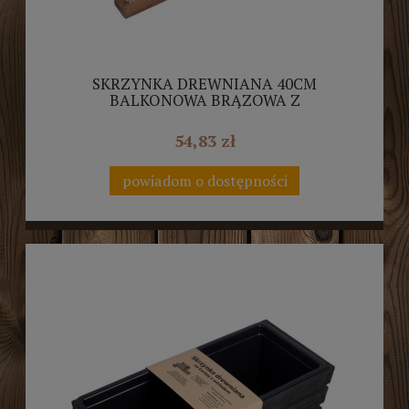
SKRZYNKA DREWNIANA 40CM
BALKONOWA BRĄZOWA Z
WKŁADEMTD100-W.40.BR
54,83 zł
powiadom o dostępności