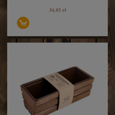
W.40.
54,83 zł