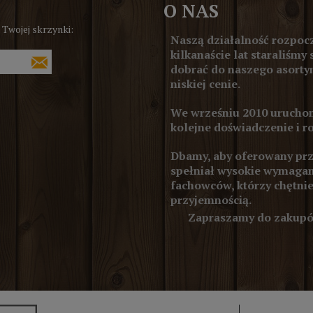
O NAS
 Twojej skrzynki:
Naszą działalność rozpocz
kilkanaście lat staraliśmy 
dobrać do naszego asortym
niskiej cenie.
We wrześniu 2010 uruchom
kolejne doświadczenie i r
Dbamy, aby oferowany prze
spełniał wysokie wymagan
fachowców, którzy chętnie
przyjemnością.
Zapraszamy do zakupów