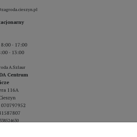
zagroda.cieszyn.pl
tacjonarny
 8:00 - 17:00
:00 - 13:00
oda A.Szlaur
DA Centrum
icze
lera 116A
Cieszyn
 070797952
81587807
338524630