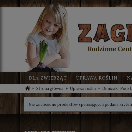
DLA ZWIERZĄT
UPRAWA ROŚLIN
N
»
»
»
Strona główna
Uprawa roślin
Doniczki, Podst
BLOG
NOWOŚCI
Nie znaleziono produktów spełniających podane kryteri