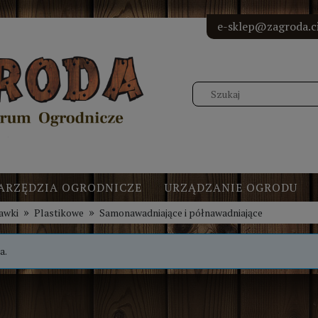
<!-- Elfs
<!-- Elf
<!-- Elf
<!-- Elf
e-sklep@zagroda.ci
ARZĘDZIA OGRODNICZE
URZĄDZANIE OGRODU
»
»
awki
Plastikowe
Samonawadniające i półnawadniające
a.