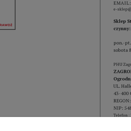
EMAIL:
e-sklep@
Sklep S
czynny:
pon.-pt.
sobota 8
PHU Zagr
ZAGRO
Ogrodn
UL. Hal
43-400 
REGON:
NIP: 54
Telefon :