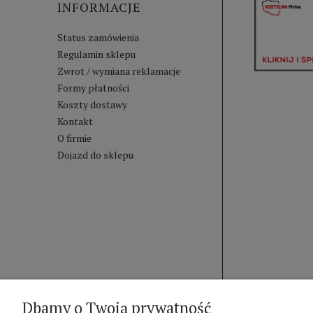
INFORMACJE
Status zamówienia
Regulamin sklepu
Zwrot / wymiana reklamacje
Formy płatności
Koszty dostawy
Kontakt
O firmie
Dojazd do sklepu
Dbamy o Twoją prywatność