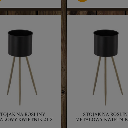
STOJAK NA ROŚLINY
STOJAK NA ROŚLIN
ALOWY KWIETNIK 21 X
METALOWY KWIETNIK 
1 X 59CM CZARNY ZE
24 X 69CM CZARNY 