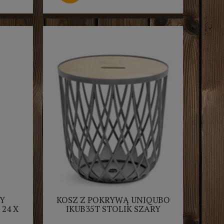
Y
KOSZ Z POKRYWĄ UNIQUBO
24 X
IKUB35T STOLIK SZARY
ZE
KAMIEŃ PROSPERPLAST