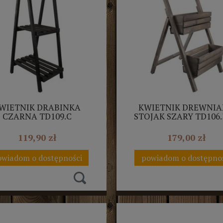
WIETNIK DRABINKA
KWIETNIK DREWNI
CZARNA TD109.C
STOJAK SZARY TD106.
119,90 zł
179,00 zł
wiadom o dostępności
powiadom o dostępno