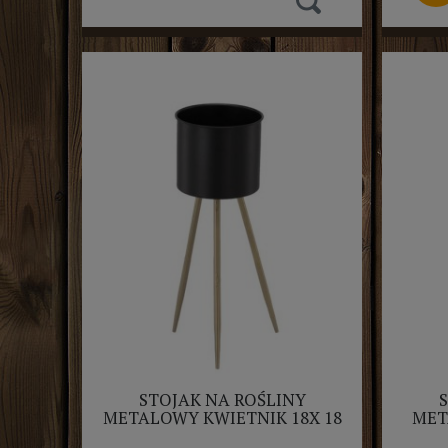
STOJAK NA ROŚLINY
METALOWY KWIETNIK 18X 18
MET
X 49CM CZARNY ZE ZŁOTYMI
2