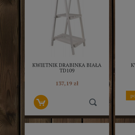
KWIETNIK DRABINKA BIAŁA
K
TD109
137,19 zł
po