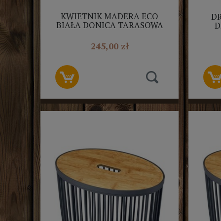
KWIETNIK MADERA ECO
D
BIAŁA DONICA TARASOWA
D
DMA800W PROSPERPLAST
245,00 zł