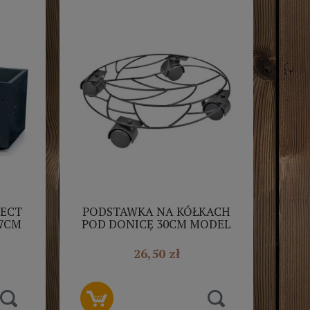
FECT
PODSTAWKA NA KÓŁKACH
7CM
POD DONICĘ 30CM MODEL
ZARNY
SW0010 PLANTINA
26,50 zł