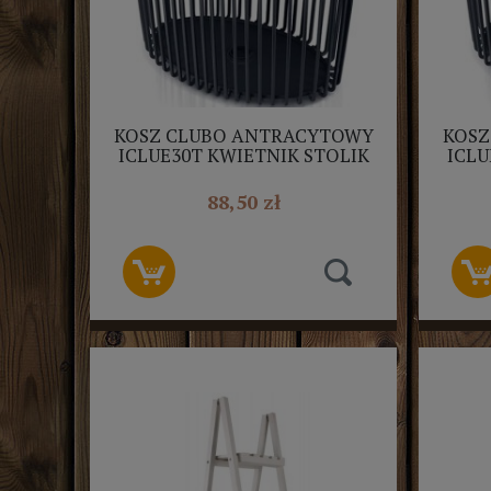
KOSZ CLUBO ANTRACYTOWY
KOSZ
ICLUE30T KWIETNIK STOLIK
ICLU
POMOCNICZY/PROSPERPLAST
+ POKRYWA
88,50 zł