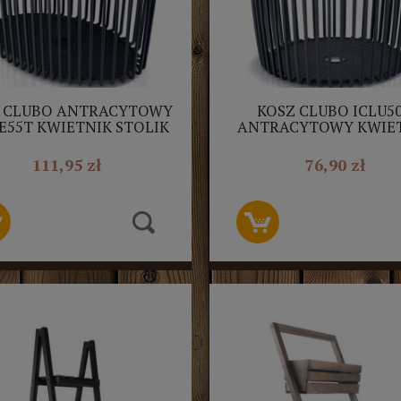
 CLUBO ANTRACYTOWY
KOSZ CLUBO ICLU5
E55T KWIETNIK STOLIK
ANTRACYTOWY KWIE
POMOCNICZY
STOLIK POMOCNICZ
PROSPERPLAST
POKRYWA PROSPERPL
111,95 zł
76,90 zł