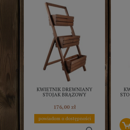
KWIETNIK DREWNIANY
KW
STOJAK BRĄZOWY
STO
TD106.3.BR
176,00 zł
powiadom o dostępności