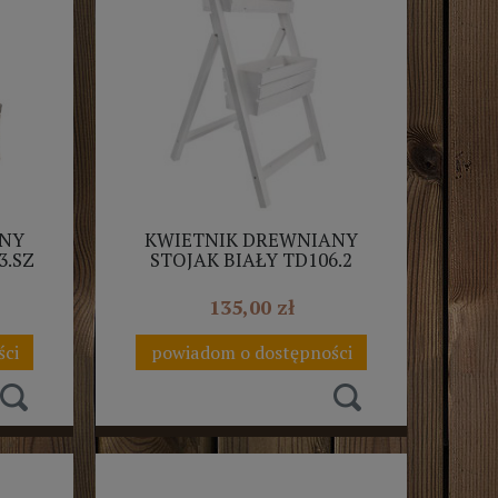
ANY
KWIETNIK DREWNIANY
3.SZ
STOJAK BIAŁY TD106.2
135,00 zł
ści
powiadom o dostępności