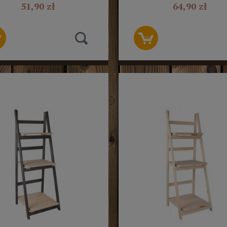
ZŁOTYMI NÓŻKAMI
ZŁOTYMI NÓŻKAM
51,90 zł
64,90 zł