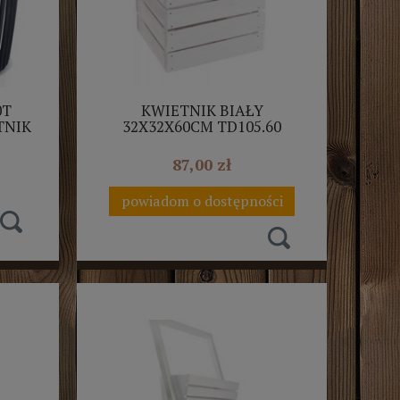
0T
KWIETNIK BIAŁY
TNIK
32X32X60CM TD105.60
Y +
AST
87,00 zł
powiadom o dostępności