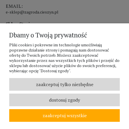
EMAIL:
e-sklep@zagroda.cieszyn.pl
Sklep Stacjonarny czynny:
Dbamy o Twoją prywatność
pon.-pt. 8:00 - 17:00
sobota 8:00 - 13:00
Pliki cookies i pokrewne im technologie umożliwiają
poprawne działanie strony i pomagają nam dostosować
ofertę do Twoich potrzeb. Możesz zaakceptować
PHU Zagroda A.Szlaur
wykorzystanie przez nas wszystkich tych plików i przejść do
sklepu lub dostosować użycie plików do swoich preferencji,
ZAGRODA Centrum Ogrodnicze
wybierając opcję "Dostosuj zgody".
UL. Hallera 116A
43-400 Cieszyn
zaakceptuj tylko niezbędne
REGON: 070797952
NIP: 5481587807
dostosuj zgody
Telefon :
338524630
zaakceptuj wszystkie
© ZAGRODA.CIESZYN.PL
WSZELKIE PRAWA ZASTRZEŻONE.