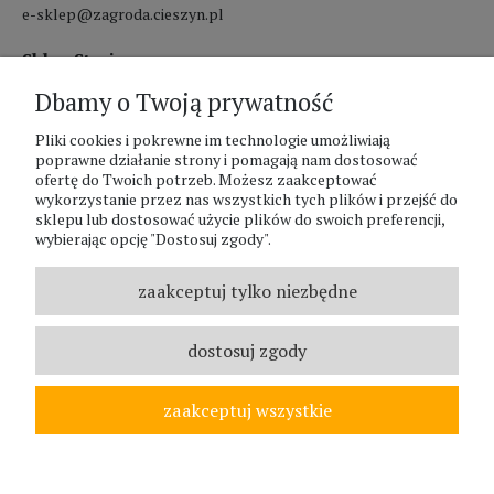
e-sklep@zagroda.cieszyn.pl
Sklep Stacjonarny czynny:
Dbamy o Twoją prywatność
pon.-pt. 8:00 - 17:00
sobota 8:00 - 13:00
Pliki cookies i pokrewne im technologie umożliwiają
poprawne działanie strony i pomagają nam dostosować
ofertę do Twoich potrzeb. Możesz zaakceptować
PHU Zagroda A.Szlaur
wykorzystanie przez nas wszystkich tych plików i przejść do
sklepu lub dostosować użycie plików do swoich preferencji,
ZAGRODA Centrum Ogrodnicze
wybierając opcję "Dostosuj zgody".
UL. Hallera 116A
43-400 Cieszyn
zaakceptuj tylko niezbędne
REGON: 070797952
NIP: 5481587807
dostosuj zgody
Telefon :
338524630
zaakceptuj wszystkie
© ZAGRODA.CIESZYN.PL
WSZELKIE PRAWA ZASTRZEŻONE.
pokaż pełną wersję strony