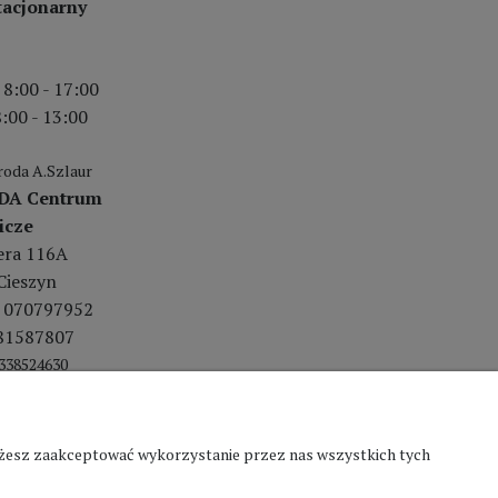
tacjonarny
 8:00 - 17:00
:00 - 13:00
oda A.Szlaur
DA Centrum
icze
lera 116A
Cieszyn
 070797952
81587807
338524630
Możesz zaakceptować wykorzystanie przez nas wszystkich tych