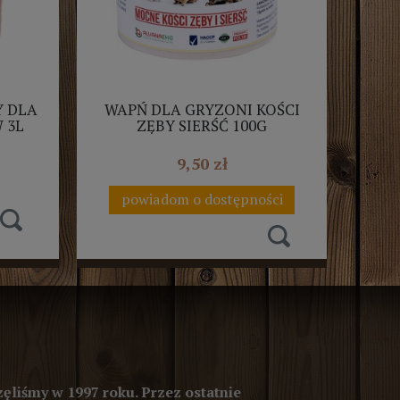
 DLA
WAPŃ DLA GRYZONI KOŚCI
 3L
ZĘBY SIERŚĆ 100G
ALVANAEKO
9,50 zł
powiadom o dostępności
ęliśmy w 1997 roku. Przez ostatnie