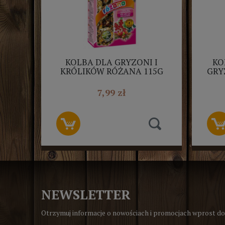
KOLBA DLA GRYZONI I
KO
KRÓLIKÓW RÓŻANA 115G
GRY
NESTOR 2SZT
7,99 zł
NEWSLETTER
Otrzymuj informacje o nowościach i promocjach wprost do