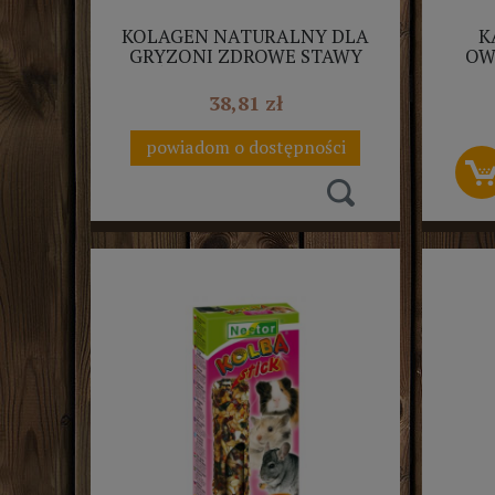
KOLAGEN NATURALNY DLA
K
GRYZONI ZDROWE STAWY
OW
KRÓLIK 100G ALVANAEKO
38,81 zł
powiadom o dostępności