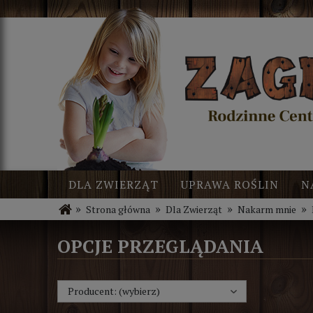
DLA ZWIERZĄT
UPRAWA ROŚLIN
N
»
»
»
»
Strona główna
Dla Zwierząt
Nakarm mnie
BLOG
NOWOŚCI
OPCJE PRZEGLĄDANIA
Producent: (wybierz)