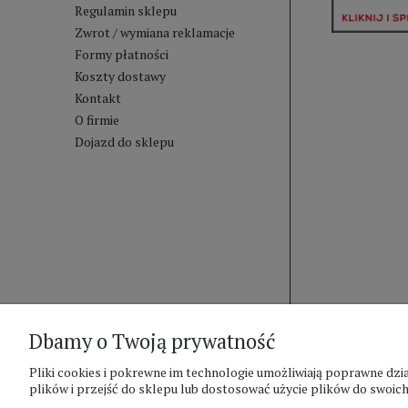
Regulamin sklepu
Zwrot / wymiana reklamacje
Formy płatności
Koszty dostawy
Kontakt
O firmie
Dojazd do sklepu
Dbamy o Twoją prywatność
Pliki cookies i pokrewne im technologie umożliwiają poprawne d
plików i przejść do sklepu lub dostosować użycie plików do swoich 