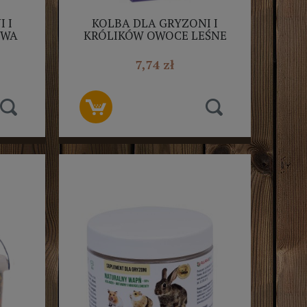
 I
KOLBA DLA GRYZONI I
OWA
KRÓLIKÓW OWOCE LEŚNE
T
2SZT NESTOR
7,74 zł