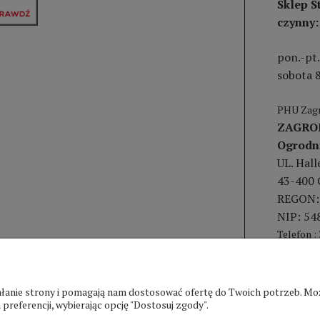
Sklep S
czynny:
pon.-pt.
sobota 8
PHU Zagr
ZAGRO
Ogrodn
UL. Hal
43-400 
REGON:
NIP: 54
Telefon :
ziałanie strony i pomagają nam dostosować ofertę do Twoich potrzeb. 
preferencji, wybierając opcję "Dostosuj zgody".