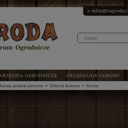
<!-- Elfs
<!-- Elf
<!-- Elf
<!-- Elf
e-sklep@zagroda.ci
ARZĘDZIA OGRODNICZE
URZĄDZANIE OGRODU
»
»
Karma, dodatki paszowe
Zwierzę domowe
Szczur