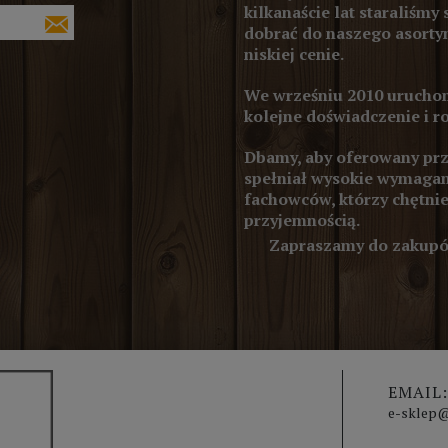
kilkanaście lat staraliśmy 
dobrać do naszego asortym
niskiej cenie.
We wrześniu 2010 uruchom
kolejne doświadczenie i r
Dbamy, aby oferowany prze
spełniał wysokie wymagan
fachowców, którzy chętnie
przyjemnością.
Zapraszamy do zakupów
EMAIL:
e-sklep@