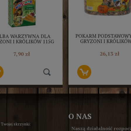
POKARM PODSTAWOWY
LBA WARZYWNA DLA
GRYZONI I KRÓLIKÓW
ZONI I KRÓLIKÓW 115G
NESTOR 2SZT
26,13 zł
7,90 zł
O NAS
 Twojej skrzynki:
Naszą działalność rozpocz