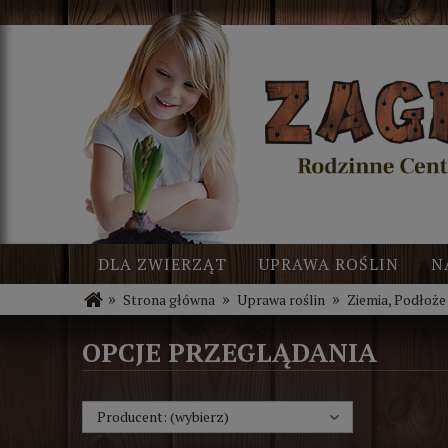
DLA ZWIERZĄT
UPRAWA ROŚLIN
N
»
»
»
Strona główna
Uprawa roślin
Ziemia, Podłoże
BLOG
NOWOŚCI
OPCJE PRZEGLĄDANIA
Producent: (wybierz)