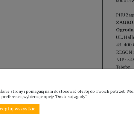
sobota 8
PHU Zagr
ZAGRO
Ogrodn
UL. Hal
43-400 
REGON:
NIP: 54
Telefon :
ziałanie strony i pomagają nam dostosować ofertę do Twoich potrzeb. 
preferencji, wybierając opcję "Dostosuj zgody".
ceptuj wszystkie
© ZAGRODA.CIESZYN.PL
WSZELKIE PRAWA ZASTRZEŻONE.