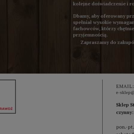
kolejne doświadczenie i r
Dbamy, aby oferowany prze
spełniał wysokie wymagan
fachowców, którzy chętnie
przyjemnością.
Zapraszamy do zakupów
EMAIL:
e-sklep@
Sklep S
czynny:
pon.-pt.