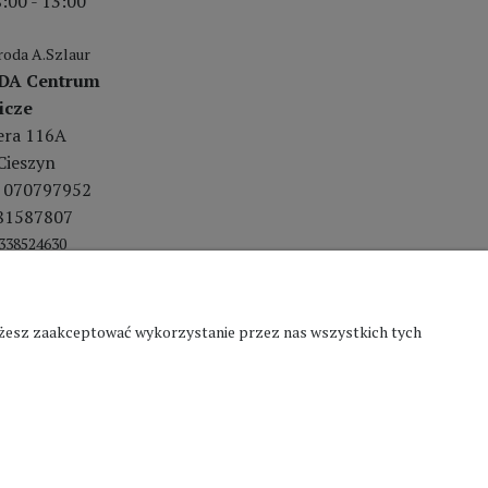
:00 - 13:00
oda A.Szlaur
DA Centrum
icze
lera 116A
Cieszyn
 070797952
81587807
338524630
Możesz zaakceptować wykorzystanie przez nas wszystkich tych