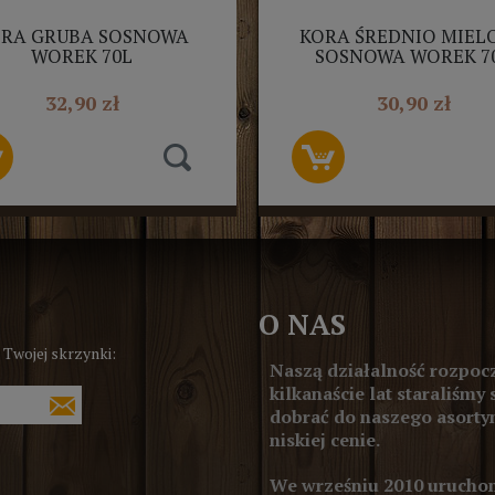
RA GRUBA SOSNOWA
KORA ŚREDNIO MIEL
WOREK 70L
SOSNOWA WOREK 7
32,90 zł
30,90 zł
O NAS
 Twojej skrzynki:
Naszą działalność rozpocz
kilkanaście lat staraliśmy 
dobrać do naszego asortym
niskiej cenie.
We wrześniu 2010 uruchom