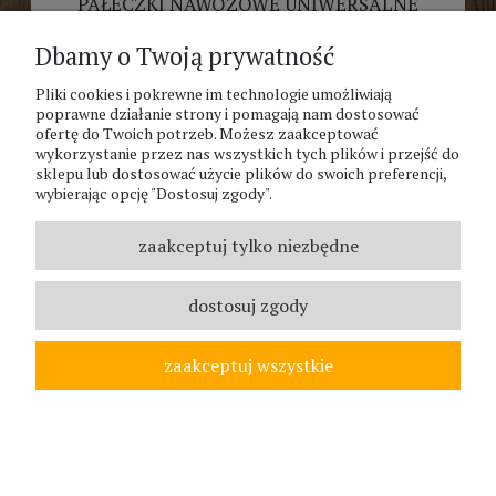
PAŁECZKI NAWOZOWE UNIWERSALNE
PLONAR ACTIVE KWASY HUMUSOWE
30SZT
Dbamy o Twoją prywatność
5,80 zł
Pliki cookies i pokrewne im technologie umożliwiają
poprawne działanie strony i pomagają nam dostosować
powiadom o dostępności
ofertę do Twoich potrzeb. Możesz zaakceptować
wykorzystanie przez nas wszystkich tych plików i przejść do
sklepu lub dostosować użycie plików do swoich preferencji,
wybierając opcję "Dostosuj zgody".
zaakceptuj tylko niezbędne
NEWSLETTER
dostosuj zgody
Otrzymuj informacje o nowościach i promocjach wprost do
Twojej skrzynki:
zaakceptuj wszystkie
O NAS