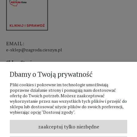
EMAIL:
e-sklep@zagroda.cieszyn.pl
Sklep Stacjonarny czynny:
Dbamy o Twoją prywatność
pon.-pt. 8:00 - 17:00
sobota 8:00 - 13:00
Pliki cookies i pokrewne im technologie umożliwiają
poprawne działanie strony i pomagają nam dostosować
ofertę do Twoich potrzeb. Możesz zaakceptować
PHU Zagroda A.Szlaur
wykorzystanie przez nas wszystkich tych plików i przejść do
sklepu lub dostosować użycie plików do swoich preferencji,
ZAGRODA Centrum Ogrodnicze
wybierając opcję "Dostosuj zgody".
UL. Hallera 116A
43-400 Cieszyn
zaakceptuj tylko niezbędne
REGON: 070797952