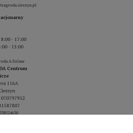
zagroda.cieszyn.pl
tacjonarny
 8:00 - 17:00
:00 - 13:00
oda A.Szlaur
DA Centrum
icze
lera 116A
Cieszyn
 070797952
81587807
338524630