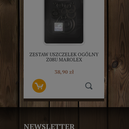
ZESTAW USZCZELEK OGÓLNY
Z08U MAROLEX
38,90 zł
NEWSLETTER