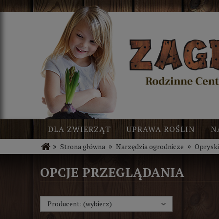
DLA ZWIERZĄT
UPRAWA ROŚLIN
N
»
»
»
Strona główna
Narzędzia ogrodnicze
Oprysk
BLOG
NOWOŚCI
OPCJE PRZEGLĄDANIA
Producent: (wybierz)