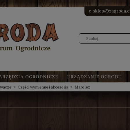
<!-- Elfs
<!-- Elf
<!-- Elf
<!-- Elf
e-sklep@zagroda.ci
ARZĘDZIA OGRODNICZE
URZĄDZANIE OGRODU
»
»
iwacze
Części wymienne i akcesoria
Marolex