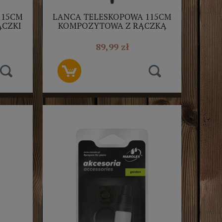
115CM
LANCA TELESKOPOWA 115CM
ĄCZKI
KOMPOZYTOWA Z RĄCZKĄ
MAROLEX
89,99 zł