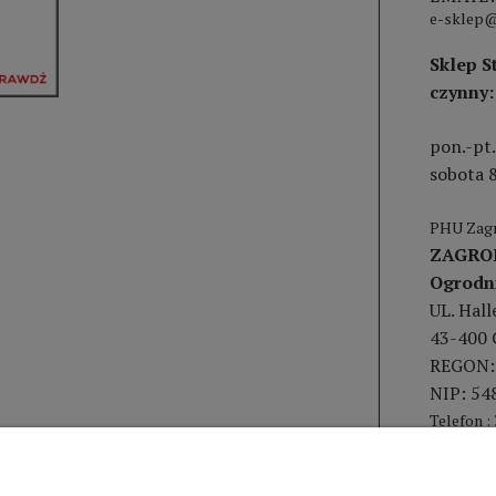
e-sklep@
Sklep S
czynny:
pon.-pt.
sobota 8
PHU Zagr
ZAGRO
Ogrodn
UL. Hal
43-400 
REGON:
NIP: 54
Telefon :