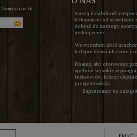
O NAS
 Twojej skrzynki:
Naszą działalność rozpocz
kilkanaście lat staraliśmy 
dobrać do naszego asortym
niskiej cenie.
We wrześniu 2010 uruchom
kolejne doświadczenie i r
Dbamy, aby oferowany prze
spełniał wysokie wymagan
fachowców, którzy chętnie
przyjemnością.
Zapraszamy do zakupów
EMAIL: