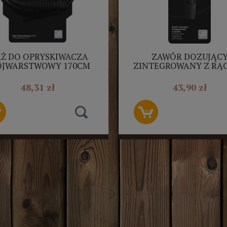
Ż DO OPRYSKIWACZA
ZAWÓR DOZUJĄC
ÓJWARSTWOWY 170CM
ZINTEGROWANY Z RĄ
MAROLEX
R020J MROLEX
48,31 zł
43,90 zł