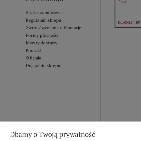
Status zamówienia
Regulamin sklepu
Zwrot / wymiana reklamacje
Formy płatności
Koszty dostawy
Kontakt
O firmie
Dojazd do sklepu
Dbamy o Twoją prywatność