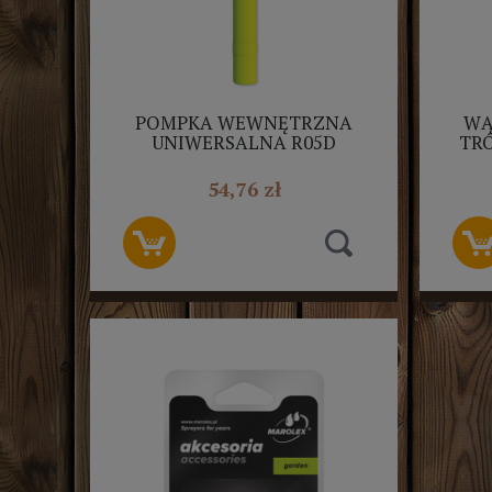
POMPKA WEWNĘTRZNA
WĄ
UNIWERSALNA R05D
TR
MAROLEX
54,76 zł