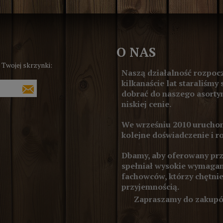
O NAS
 Twojej skrzynki:
Naszą działalność rozpocz
kilkanaście lat staraliśmy 
dobrać do naszego asortym
niskiej cenie.
We wrześniu 2010 uruchom
kolejne doświadczenie i r
Dbamy, aby oferowany prze
spełniał wysokie wymagan
fachowców, którzy chętnie
przyjemnością.
Zapraszamy do zakupów