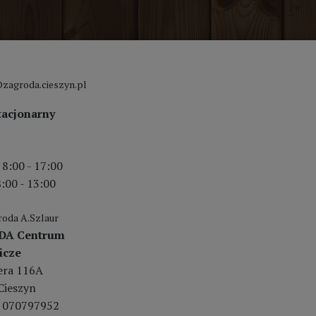
zagroda.cieszyn.pl
tacjonarny
 8:00 - 17:00
:00 - 13:00
oda A.Szlaur
DA Centrum
icze
lera 116A
Cieszyn
 070797952