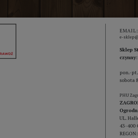
EMAIL:
e-sklep@
Sklep S
czynny:
pon.-pt.
sobota 8
PHU Zagr
ZAGRO
Ogrodn
UL. Hal
43-400 
REGON: