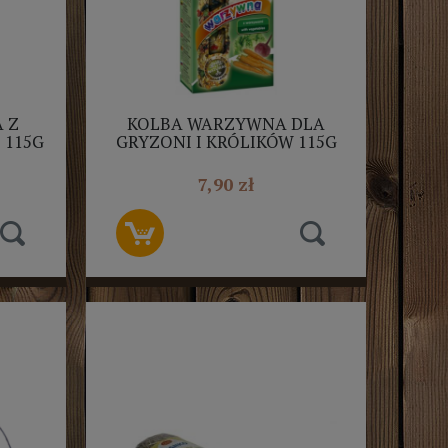
 Z
KOLBA WARZYWNA DLA
 115G
GRYZONI I KRÓLIKÓW 115G
NESTOR 2SZT
7,90 zł