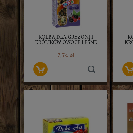
KOLBA DLA GRYZONI I
K
KRÓLIKÓW OWOCE LEŚNE
KR
2SZT NESTOR
7,74 zł