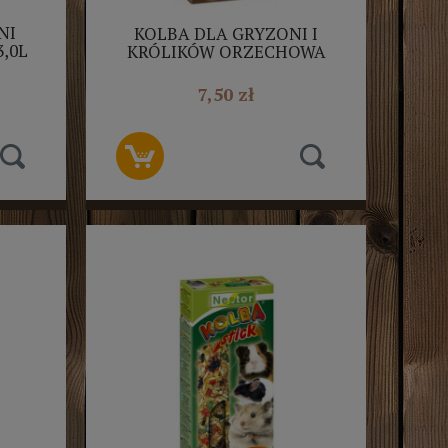
NI
KOLBA DLA GRYZONI I
,0L
KRÓLIKÓW ORZECHOWA
115G NESTOR 2SZT
7,50 zł