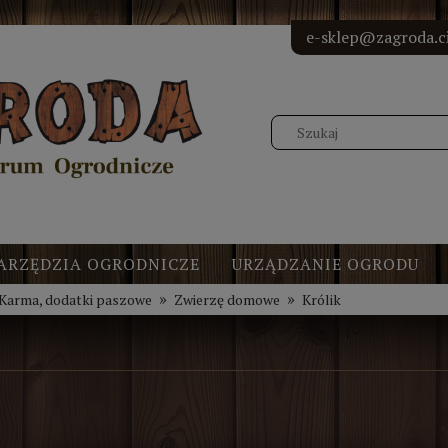
<!-- Elfs
<!-- Elf
<!-- Elf
<!-- Elf
e-sklep@zagroda.ci
ARZĘDZIA OGRODNICZE
URZĄDZANIE OGRODU
»
»
Karma, dodatki paszowe
Zwierzę domowe
Królik