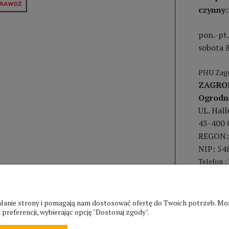
czynny:
pon.-pt.
sobota 8
PHU Zagr
ZAGRO
Ogrodn
UL. Hal
43-400 
REGON:
NIP: 54
Telefon :
ziałanie strony i pomagają nam dostosować ofertę do Twoich potrzeb. 
preferencji, wybierając opcję "Dostosuj zgody".