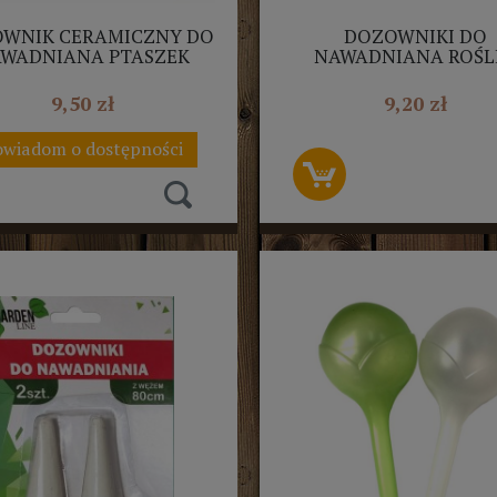
WNIK CERAMICZNY DO
DOZOWNIKI DO
WADNIANA PTASZEK
NAWADNIANA ROŚL
BIESKI LUB CZERWONY
CERAMICZNY Z WĘŻEM
2SZT
9,50 zł
9,20 zł
wiadom o dostępności