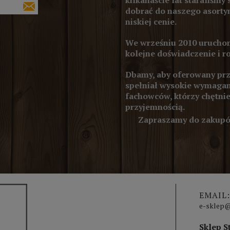
kilkanaście lat staraliśmy 
dobrać do naszego asortym
niskiej cenie.
We wrześniu 2010 uruchom
kolejne doświadczenie i r
Dbamy, aby oferowany prze
spełniał wysokie wymagan
fachowców, którzy chętnie
przyjemnością.
Zapraszamy do zakupów
EMAIL:
e-sklep@
Sklep S