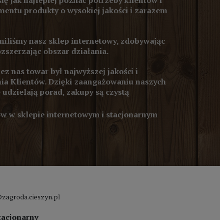
się jak najlepiej poznać potrzeby klientów i
entu produkty o wysokiej jakości i zarazem
iliśmy nasz sklep internetowy, zdobywając
ozszerzając obszar działania.
z nas towar był najwyższej jakości i
ia Klientów. Dzięki zaangażowaniu naszych
 udzielają porad, zakupy są czystą
 w sklepie internetowym i stacjonarnym
zagroda.cieszyn.pl
tacjonarny