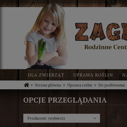
DLA ZWIERZĄT
UPRAWA ROŚLIN
N
»
»
»
Strona główna
Uprawa roślin
Do podlewania
BLOG
NOWOŚCI
OPCJE PRZEGLĄDANIA
Producent: (wybierz)