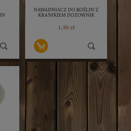
NAWADNIACZ DO ROŚLIN Z
IN
KRANIKIEM DOZOWNIK
 80CM
WODY NA BUTELKĘ MIX
1,50 zł