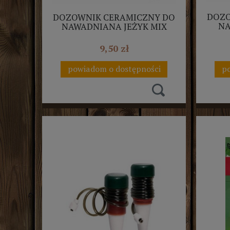
DOZO
DOZOWNIK CERAMICZNY DO
NA
NAWADNIANA JEŻYK MIX
NIE
KOLORÓW
9,50 zł
powiadom o dostępności
po