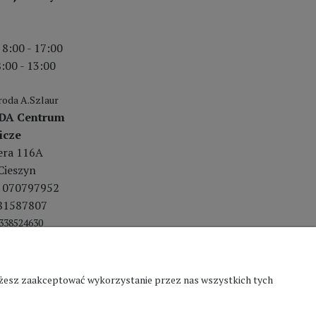
 8:00 - 17:00
:00 - 13:00
oda A.Szlaur
DA Centrum
icze
lera 116A
Cieszyn
 070797952
81587807
338524630
Możesz zaakceptować wykorzystanie przez nas wszystkich tych