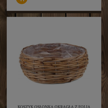
KOSZYK OSŁONKA OKRĄGŁA Z FOLIĄ