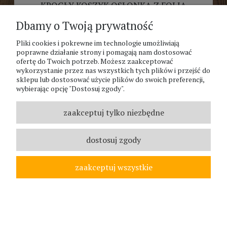
KROGŁY KOSZYK OSŁONKA Z FOLIĄ
WYKONANY Z PAPIERU EKO 22CM
Dbamy o Twoją prywatność
29,50 zł
Pliki cookies i pokrewne im technologie umożliwiają
poprawne działanie strony i pomagają nam dostosować
ofertę do Twoich potrzeb. Możesz zaakceptować
wykorzystanie przez nas wszystkich tych plików i przejść do
sklepu lub dostosować użycie plików do swoich preferencji,
wybierając opcję "Dostosuj zgody".
zaakceptuj tylko niezbędne
dostosuj zgody
zaakceptuj wszystkie