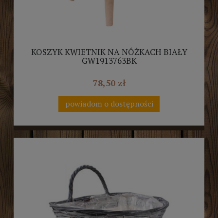
KOSZYK KWIETNIK NA NÓŻKACH BIAŁY
GW1913763BK
78,50 zł
powiadom o dostępności