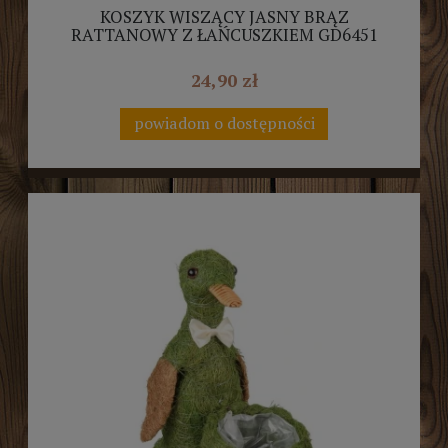
KOSZYK WISZĄCY JASNY BRĄZ
RATTANOWY Z ŁAŃCUSZKIEM GD6451
24,90 zł
powiadom o dostępności