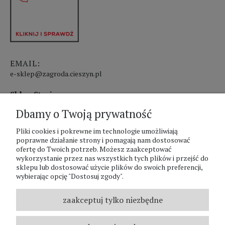
EMAIL:
e-sklep@zagroda.cieszyn.pl
Sklep Stacjonarny czynny:
Dbamy o Twoją prywatność
pon.-pt. 8:00 - 17:00
Pliki cookies i pokrewne im technologie umożliwiają
sobota 8:00 - 13:00
poprawne działanie strony i pomagają nam dostosować
ofertę do Twoich potrzeb. Możesz zaakceptować
PHU Zagroda A.Szlaur
wykorzystanie przez nas wszystkich tych plików i przejść do
sklepu lub dostosować użycie plików do swoich preferencji,
ZAGRODA Centrum Ogrodnicze
wybierając opcję "Dostosuj zgody".
UL. Hallera 116A
43-400 Cieszyn
zaakceptuj tylko niezbędne
REGON: 070797952
NIP: 5481587807