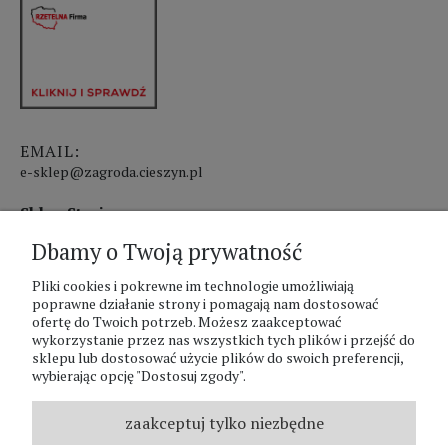
EMAIL:
e-sklep@zagroda.cieszyn.pl
Sklep Stacjonarny czynny:
Dbamy o Twoją prywatność
pon.-pt. 8:00 - 17:00
Pliki cookies i pokrewne im technologie umożliwiają
sobota 8:00 - 13:00
poprawne działanie strony i pomagają nam dostosować
ofertę do Twoich potrzeb. Możesz zaakceptować
PHU Zagroda A.Szlaur
wykorzystanie przez nas wszystkich tych plików i przejść do
sklepu lub dostosować użycie plików do swoich preferencji,
ZAGRODA Centrum Ogrodnicze
wybierając opcję "Dostosuj zgody".
UL. Hallera 116A
43-400 Cieszyn
zaakceptuj tylko niezbędne
REGON: 070797952