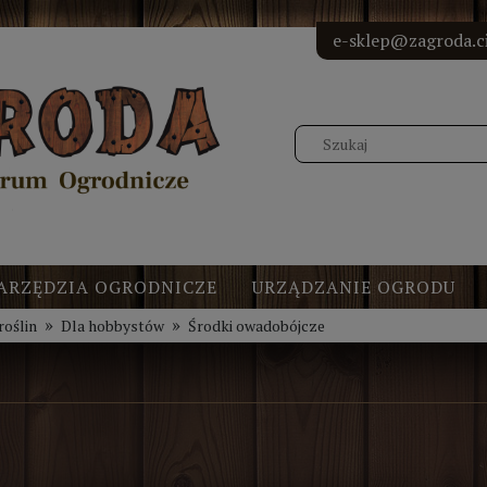
<!-- Elfs
<!-- Elf
<!-- Elf
<!-- Elf
e-sklep@zagroda.ci
ARZĘDZIA OGRODNICZE
URZĄDZANIE OGRODU
»
»
roślin
Dla hobbystów
Środki owadobójcze