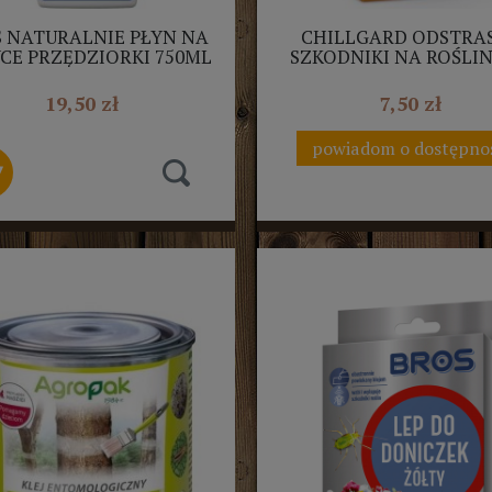
 NATURALNIE PŁYN NA
CHILLGARD ODSTRA
CE PRZĘDZIORKI 750ML
SZKODNIKI NA ROŚLI
SPRAY
WARZYWNYCH 20M
AGROPAK
19,50 zł
7,50 zł
powiadom o dostępno