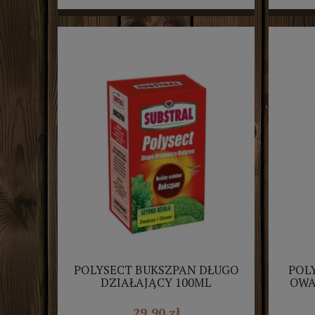
POLYSECT BUKSZPAN DŁUGO
POL
DZIAŁAJĄCY 100ML
OWA
SUBSTRAL
U
29,90 zł