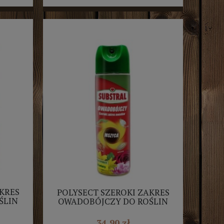
KRES
POLYSECT SZEROKI ZAKRES
ŚLIN
OWADOBÓJCZY DO ROŚLIN
L
UNIWERSALNY 400ML
SUBSTRAL
34,90 zł