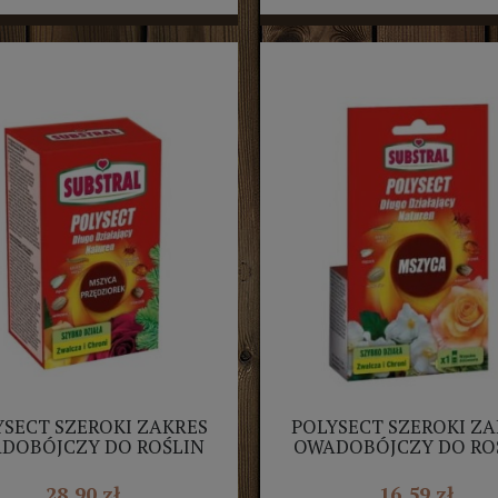
YSECT SZEROKI ZAKRES
POLYSECT SZEROKI ZA
DOBÓJCZY DO ROŚLIN
OWADOBÓJCZY DO RO
NIWERSALNY 100ML
UNIWERSALNY 20M
SUBSTRAL
28,90 zł
16,59 zł