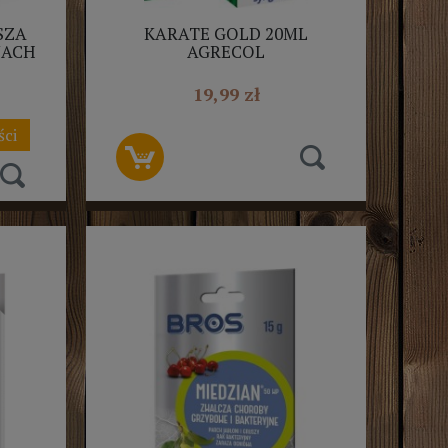
SZA
KARATE GOLD 20ML
NACH
AGRECOL
L
19,99 zł
ści