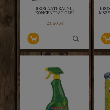
BROS NATURALNIE
BROS
KONCENTRAT OLEJ
MSZY
RYDZOWY NA MSZYCE I INNE
50ML
21,50 zł