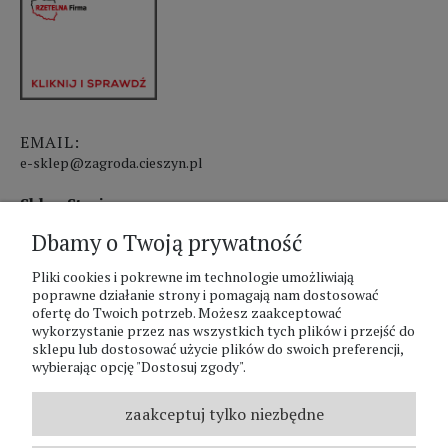
EMAIL:
e-sklep@zagroda.cieszyn.pl
Sklep Stacjonarny czynny:
Dbamy o Twoją prywatność
pon.-pt. 8:00 - 17:00
sobota 8:00 - 13:00
Pliki cookies i pokrewne im technologie umożliwiają
poprawne działanie strony i pomagają nam dostosować
ofertę do Twoich potrzeb. Możesz zaakceptować
PHU Zagroda A.Szlaur
wykorzystanie przez nas wszystkich tych plików i przejść do
sklepu lub dostosować użycie plików do swoich preferencji,
ZAGRODA Centrum Ogrodnicze
wybierając opcję "Dostosuj zgody".
UL. Hallera 116A
43-400 Cieszyn
zaakceptuj tylko niezbędne
REGON: 070797952