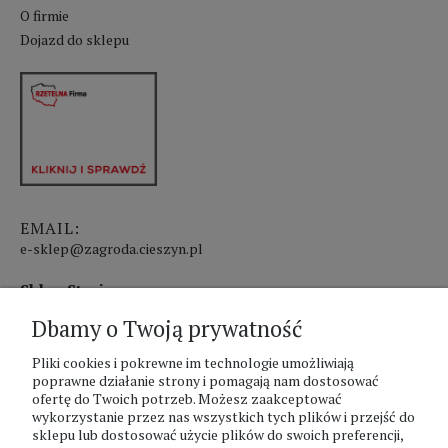
O firmie
Dojazd do sklepu
EMAIL:
e-sklep@zagroda.cieszyn.pl
Sklep Stacjonarny czynny:
Dbamy o Twoją prywatność
pon.-pt. 8:00 - 17:00
sobota 8:00 - 13:00
Pliki cookies i pokrewne im technologie umożliwiają
poprawne działanie strony i pomagają nam dostosować
ofertę do Twoich potrzeb. Możesz zaakceptować
PHU Zagroda A.Szlaur
wykorzystanie przez nas wszystkich tych plików i przejść do
sklepu lub dostosować użycie plików do swoich preferencji,
ZAGRODA Centrum Ogrodnicze