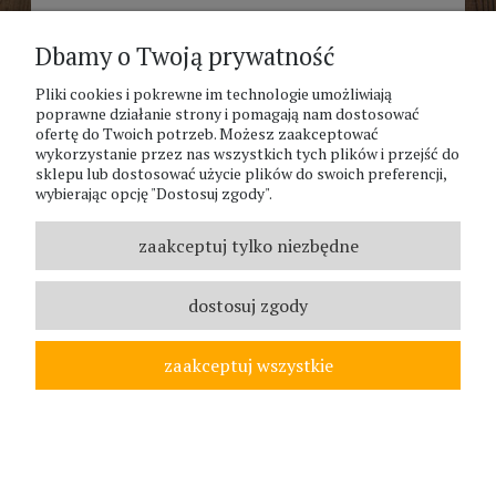
AKSAMITKA ROZPIERZCHŁA MIX
KOLORÓW LEGUTKO
Dbamy o Twoją prywatność
2,74 zł
Pliki cookies i pokrewne im technologie umożliwiają
poprawne działanie strony i pomagają nam dostosować
ofertę do Twoich potrzeb. Możesz zaakceptować
wykorzystanie przez nas wszystkich tych plików i przejść do
sklepu lub dostosować użycie plików do swoich preferencji,
wybierając opcję "Dostosuj zgody".
zaakceptuj tylko niezbędne
dostosuj zgody
zaakceptuj wszystkie