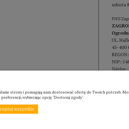
sobota 8
PHU Zagr
ZAGRO
Ogrodn
UL. Hal
43-400 
REGON:
NIP: 54
Telefon :
ziałanie strony i pomagają nam dostosować ofertę do Twoich potrzeb. 
preferencji, wybierając opcję "Dostosuj zgody".
ceptuj wszystkie
© ZAGRODA.CIESZYN.PL
WSZELKIE PRAWA ZASTRZEŻONE.