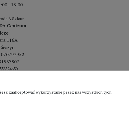
:00 - 13:00
oda A.Szlaur
DA Centrum
icze
lera 116A
Cieszyn
 070797952
81587807
338524630
Możesz zaakceptować wykorzystanie przez nas wszystkich tych