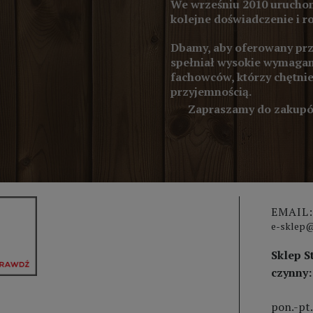
We wrześniu 2010 uruchom
kolejne doświadczenie i r
Dbamy, aby oferowany prze
spełniał wysokie wymagan
fachowców, którzy chętnie
przyjemnością.
Zapraszamy do zakupów
EMAIL:
e-sklep@
Sklep S
czynny:
pon.-pt.