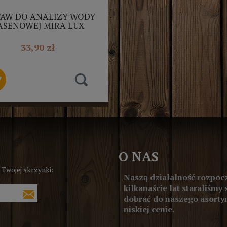
TAW DO ANALIZY WODY
ASENOWEJ MIRA LUX
33,90 zł
O NAS
 Twojej skrzynki:
Naszą działalność rozpocz
kilkanaście lat staraliśmy 
dobrać do naszego asortym
niskiej cenie.