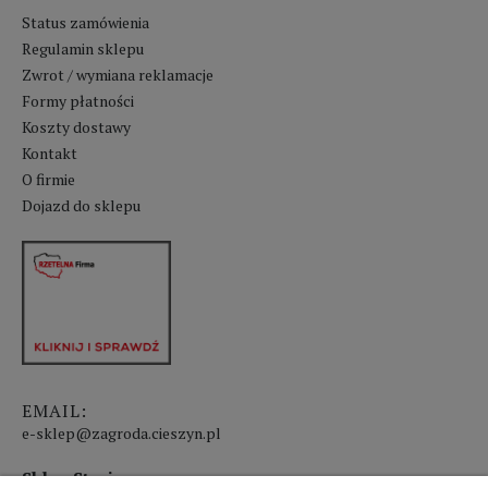
Status zamówienia
Regulamin sklepu
Zwrot / wymiana reklamacje
Formy płatności
Koszty dostawy
Kontakt
O firmie
Dojazd do sklepu
EMAIL:
e-sklep@zagroda.cieszyn.pl
Sklep Stacjonarny czynny: