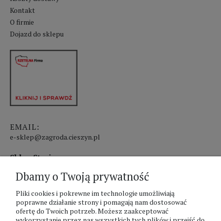
Kontakt
O firmie
Dojazd do sklepu
EMAIL:
e-sklep@zagroda.cieszyn.pl
Sklep Stacjonarny czynny:
Dbamy o Twoją prywatność
pon.-pt. 8:00 - 17:00
Pliki cookies i pokrewne im technologie umożliwiają
sobota 8:00 - 13:00
poprawne działanie strony i pomagają nam dostosować
ofertę do Twoich potrzeb. Możesz zaakceptować
PHU Zagroda A.Szlaur
wykorzystanie przez nas wszystkich tych plików i przejść do