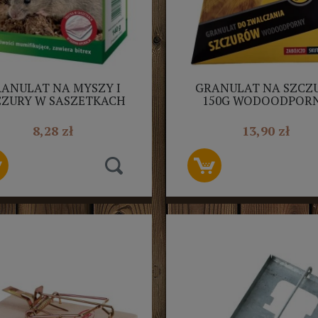
ANULAT NA MYSZY I
GRANULAT NA SZCZ
CZURY W SASZETKACH
150G WODOODPOR
EXPEL 140G
VIGONEZ
8,28 zł
13,90 zł