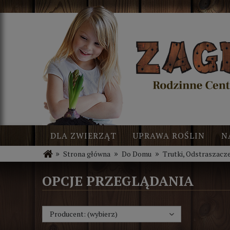
DLA ZWIERZĄT
UPRAWA ROŚLIN
N
»
»
»
Strona główna
Do Domu
Trutki, Odstraszacz
BLOG
NOWOŚCI
OPCJE PRZEGLĄDANIA
Producent: (wybierz)