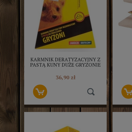
KARMNIK DERATYZACYJNY Z
PASTĄ KUNY DUŻE GRYZONIE
MO
100G VIGONEZ
36,90 zł