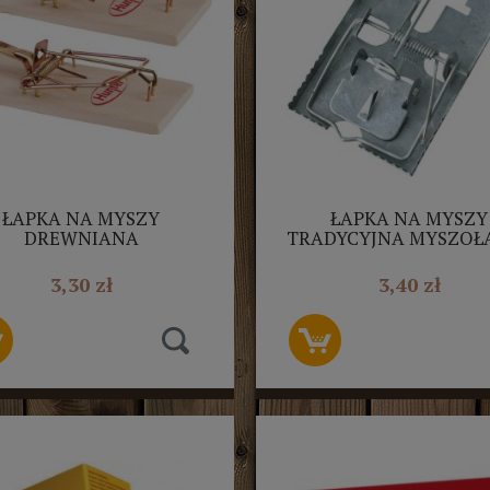
ŁAPKA NA MYSZY
ŁAPKA NA MYSZY
DREWNIANA
TRADYCYJNA MYSZOŁ
NITORUJĄCA HUNTER
METALOWA BROS
2SZT
3,30 zł
3,40 zł