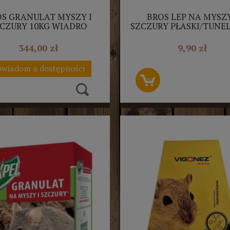
S GRANULAT MYSZY I
BROS LEP NA MYSZY
CZURY 10KG WIADRO
SZCZURY PŁASKI/TUNEL
GOTOWY
344,00 zł
9,90 zł
wiadom o dostępności