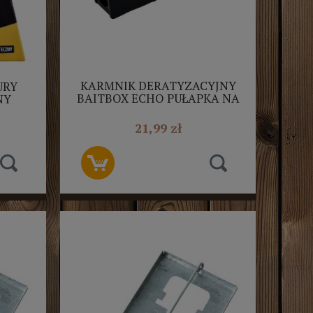
KARMNIK DERATYZACYJNY
URY
BAITBOX ECHO PUŁAPKA NA
NY
GRYZONIE MYSZY BROS
21,99 zł