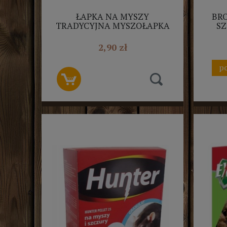
ŁAPKA NA MYSZY
BRO
TRADYCYJNA MYSZOŁAPKA
SZ
DREWNIANA BROS
2,90 zł
po