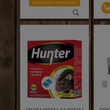
powiadom o dostępności
TRUTKA MIĘKKA NA MYSZY I
ŻYWO