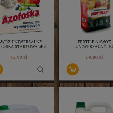
AWÓZ UNIWERSALNY
FERTILE NAWÓZ
FOSKA STARTOWA 3KG
UNIWERSALNY D
KRZEWÓW, WARZY
KWIATÓW 10KG
45,90 zł
69,00 zł