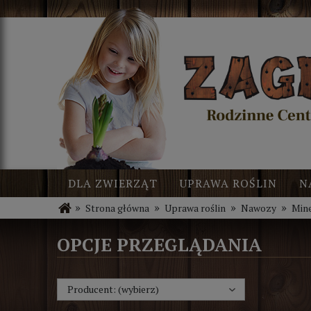
DLA ZWIERZĄT
UPRAWA ROŚLIN
N
»
»
»
»
Strona główna
Uprawa roślin
Nawozy
Min
BLOG
NOWOŚCI
OPCJE PRZEGLĄDANIA
Producent: (wybierz)