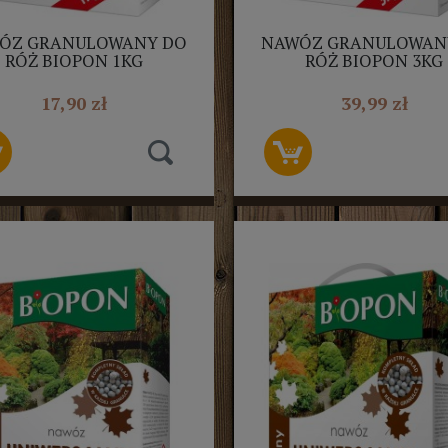
ÓZ GRANULOWANY DO
NAWÓZ GRANULOWAN
RÓŻ BIOPON 1KG
RÓŻ BIOPON 3KG
17,90 zł
39,99 zł