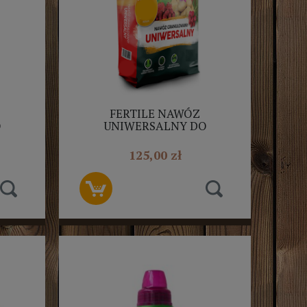
FERTILE NAWÓZ
O
UNIWERSALNY DO
W,
KRZEWÓW, WARZYW,
KWIATÓW 25KG
125,00 zł