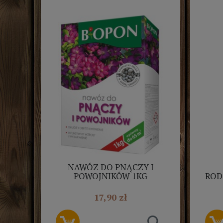
NAWÓZ DO PNĄCZY I
POWOJNIKÓW 1KG
ROD
GRANULOWANYBIOPON
R
17,90 zł