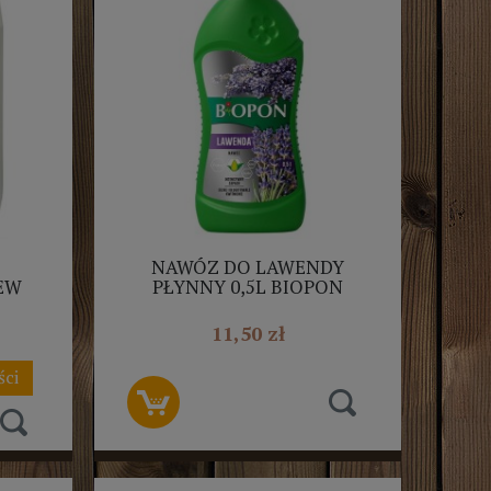
Z
NAWÓZ DO LAWENDY
EW
PŁYNNY 0,5L BIOPON
11,50 zł
ści