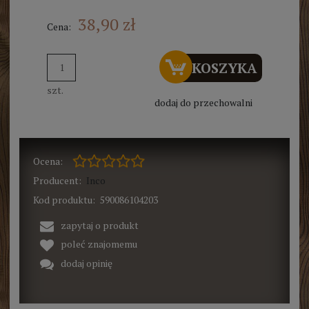
38,90 zł
Cena:
DO KOSZYKA
szt.
dodaj do przechowalni
Ocena:
Producent:
Inco
Kod produktu:
590086104203
zapytaj o produkt
poleć znajomemu
dodaj opinię