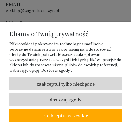
EMAIL:
e-sklep@zagroda.cieszyn.pl
Sklep Stacjonarny czynny:
Dbamy o Twoją prywatność
pon.-pt. 8:00 - 17:00
Pliki cookies i pokrewne im technologie umożliwiają
sobota 8:00 - 13:00
poprawne działanie strony i pomagają nam dostosować
ofertę do Twoich potrzeb. Możesz zaakceptować
PHU Zagroda A.Szlaur
wykorzystanie przez nas wszystkich tych plików i przejść do
sklepu lub dostosować użycie plików do swoich preferencji,
ZAGRODA Centrum Ogrodnicze
wybierając opcję "Dostosuj zgody".
UL. Hallera 116A
43-400 Cieszyn
zaakceptuj tylko niezbędne
REGON: 070797952
NIP: 5481587807
dostosuj zgody
Telefon :
338524630
zaakceptuj wszystkie
© ZAGRODA.CIESZYN.PL
WSZELKIE PRAWA ZASTRZEŻONE.