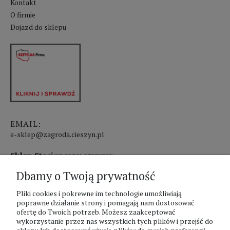
Kontakt
O firmie
Dojazd do sklepu
EMAIL:
e-sklep@zagroda.cieszyn.pl
Sklep Stacjonarny czynny:
Dbamy o Twoją prywatność
pon.-pt. 8:00 - 17:00
sobota 8:00 - 13:00
Pliki cookies i pokrewne im technologie umożliwiają
poprawne działanie strony i pomagają nam dostosować
ofertę do Twoich potrzeb. Możesz zaakceptować
PHU Zagroda A.Szlaur
wykorzystanie przez nas wszystkich tych plików i przejść do