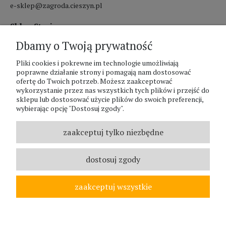
e-sklep@zagroda.cieszyn.pl
Sklep Stacjonarny czynny:
Dbamy o Twoją prywatność
pon.-pt. 8:00 - 17:00
Pliki cookies i pokrewne im technologie umożliwiają
sobota 8:00 - 13:00
poprawne działanie strony i pomagają nam dostosować
ofertę do Twoich potrzeb. Możesz zaakceptować
PHU Zagroda A.Szlaur
wykorzystanie przez nas wszystkich tych plików i przejść do
sklepu lub dostosować użycie plików do swoich preferencji,
ZAGRODA Centrum Ogrodnicze
wybierając opcję "Dostosuj zgody".
UL. Hallera 116A
43-400 Cieszyn
zaakceptuj tylko niezbędne
REGON: 070797952
NIP: 5481587807
dostosuj zgody
Telefon :
338524630
zaakceptuj wszystkie
© ZAGRODA.CIESZYN.PL
WSZELKIE PRAWA ZASTRZEŻONE.
pokaż pełną wersję strony