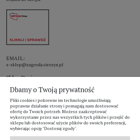
EMAIL:
e-sklep@zagroda.cieszyn.pl
Sklep Stacjonarny czynny:
Dbamy o Twoją prywatność
pon.-pt. 8:00 - 17:00
sobota 8:00 - 13:00
Pliki cookies i pokrewne im technologie umożliwiają
poprawne działanie strony i pomagają nam dostosować
ofertę do Twoich potrzeb. Możesz zaakceptować
PHU Zagroda A.Szlaur
wykorzystanie przez nas wszystkich tych plików i przejść do
sklepu lub dostosować użycie plików do swoich preferencji,
ZAGRODA Centrum Ogrodnicze
wybierając opcję "Dostosuj zgody".
UL. Hallera 116A
43-400 Cieszyn