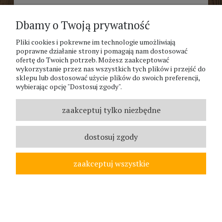
KULKA NABIERAK DO MIODU
Dbamy o Twoją prywatność
DREWNIANY 18CM NATURALNY K4
Pliki cookies i pokrewne im technologie umożliwiają
2,90 zł
poprawne działanie strony i pomagają nam dostosować
ofertę do Twoich potrzeb. Możesz zaakceptować
wykorzystanie przez nas wszystkich tych plików i przejść do
sklepu lub dostosować użycie plików do swoich preferencji,
wybierając opcję "Dostosuj zgody".
zaakceptuj tylko niezbędne
dostosuj zgody
zaakceptuj wszystkie