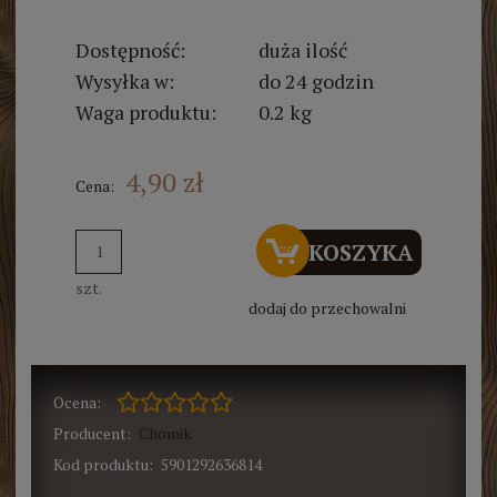
Dostępność:
duża ilość
Wysyłka w:
do 24 godzin
Waga produktu:
0.2 kg
4,90 zł
Cena:
DO KOSZYKA
szt.
dodaj do przechowalni
Ocena:
Producent:
Chomik
Kod produktu:
5901292636814