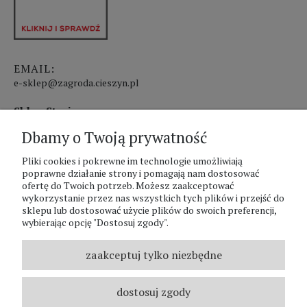
EMAIL:
e-sklep@zagroda.cieszyn.pl
Sklep Stacjonarny czynny:
Dbamy o Twoją prywatność
pon.-pt. 8:00 - 17:00
sobota 8:00 - 13:00
Pliki cookies i pokrewne im technologie umożliwiają
poprawne działanie strony i pomagają nam dostosować
ofertę do Twoich potrzeb. Możesz zaakceptować
PHU Zagroda A.Szlaur
wykorzystanie przez nas wszystkich tych plików i przejść do
sklepu lub dostosować użycie plików do swoich preferencji,
ZAGRODA Centrum Ogrodnicze
wybierając opcję "Dostosuj zgody".
UL. Hallera 116A
43-400 Cieszyn
zaakceptuj tylko niezbędne
REGON: 070797952
NIP: 5481587807
dostosuj zgody
Telefon :
338524630