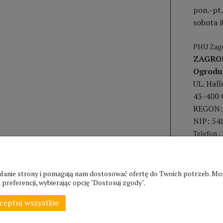
pon.-pt.
sobota 8
PHU Zagr
ZAGRO
Ogrodn
UL. Hal
43-400 
REGON:
NIP: 54
Telefon :
ziałanie strony i pomagają nam dostosować ofertę do Twoich potrzeb. 
preferencji, wybierając opcję "Dostosuj zgody".
ceptuj wszystkie
© ZAGRODA.CIESZYN.PL