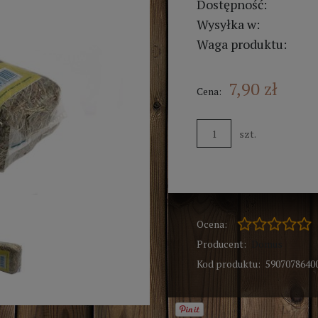
Dostępność:
Wysyłka w:
Waga produktu:
7,90 zł
Cena:
szt.
Ocena:
Producent:
Domus
Kod produktu:
5907078640