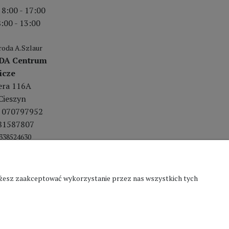
 8:00 - 17:00
:00 - 13:00
oda A.Szlaur
DA Centrum
icze
lera 116A
Cieszyn
 070797952
81587807
338524630
Możesz zaakceptować wykorzystanie przez nas wszystkich tych