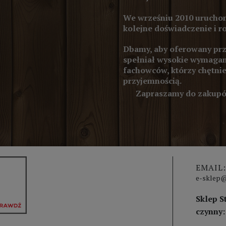
We wrześniu 2010 uruchom
kolejne doświadczenie i r
Dbamy, aby oferowany prze
spełniał wysokie wymagan
fachowców, którzy chętnie
przyjemnością.
Zapraszamy do zakupów
EMAIL:
e-sklep@
Sklep S
czynny: