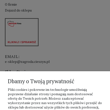
O firmie
Dojazd do sklepu
EMAIL:
e-sklep@zagroda.cieszyn.pl
Sklep Stacjonarny czynny:
Dbamy o Twoją prywatność
pon.-pt. 8:00 - 17:00
sobota 8:00 - 13:00
Pliki cookies i pokrewne im technologie umożliwiają
poprawne działanie strony i pomagają nam dostosować
ofertę do Twoich potrzeb. Możesz zaakceptować
PHU Zagroda A.Szlaur
wykorzystanie przez nas wszystkich tych plików i przejść do
sklepu lub dostosować użycie plików do swoich preferencji,
ZAGRODA Centrum Ogrodnicze