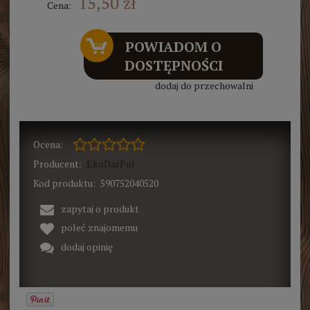
15,50 zł
Cena:
POWIADOM O
DOSTĘPNOŚCI
dodaj do przechowalni
Ocena:
Producent:
EkoDarPol
Kod produktu:
590752040520
zapytaj o produkt
poleć znajomemu
dodaj opinię