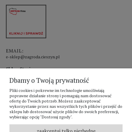
EMAIL:
e-sklep@zagroda.cieszyn.pl
Sklep Stacjonarny czynny:
Dbamy o Twoją prywatność
pon.-pt. 8:00 - 17:00
Pliki cookies i pokrewne im technologie umożliwiają
sobota 8:00 - 13:00
poprawne działanie strony i pomagają nam dostosować
ofertę do Twoich potrzeb. Możesz zaakceptować
PHU Zagroda A.Szlaur
wykorzystanie przez nas wszystkich tych plików i przejść do
sklepu lub dostosować użycie plików do swoich preferencji,
ZAGRODA Centrum Ogrodnicze
wybierając opcję "Dostosuj zgody".
UL. Hallera 116A
43-400 Cieszyn
zaakceptuj tylko niezbędne