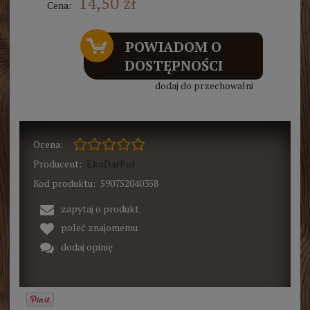
14,50 zł
Cena:
POWIADOM O
DOSTĘPNOŚCI
dodaj do przechowalni
Ocena:
Producent:
EkoDarPol
Kod produktu:
590752040358
zapytaj o produkt
poleć znajomemu
dodaj opinię