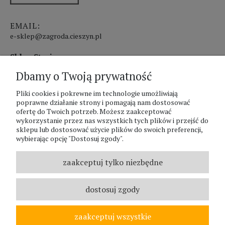
EMAIL:
e-sklep@zagroda.cieszyn.pl
Sklep Stacjonarny czynny:
Dbamy o Twoją prywatność
pon.-pt. 8:00 - 17:00
Pliki cookies i pokrewne im technologie umożliwiają
sobota 8:00 - 13:00
poprawne działanie strony i pomagają nam dostosować
ofertę do Twoich potrzeb. Możesz zaakceptować
PHU Zagroda A.Szlaur
wykorzystanie przez nas wszystkich tych plików i przejść do
sklepu lub dostosować użycie plików do swoich preferencji,
ZAGRODA Centrum Ogrodnicze
wybierając opcję "Dostosuj zgody".
UL. Hallera 116A
43-400 Cieszyn
zaakceptuj tylko niezbędne
REGON: 070797952
NIP: 5481587807
dostosuj zgody
Telefon :
338524630
zaakceptuj wszystkie
© ZAGRODA.CIESZYN.PL