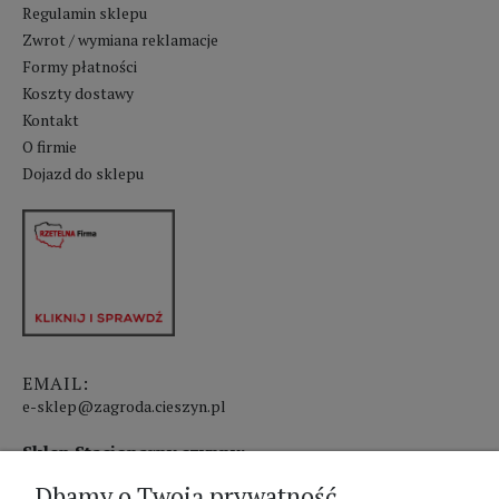
Regulamin sklepu
Zwrot / wymiana reklamacje
Formy płatności
Koszty dostawy
Kontakt
O firmie
Dojazd do sklepu
EMAIL:
e-sklep@zagroda.cieszyn.pl
Sklep Stacjonarny czynny:
Dbamy o Twoją prywatność