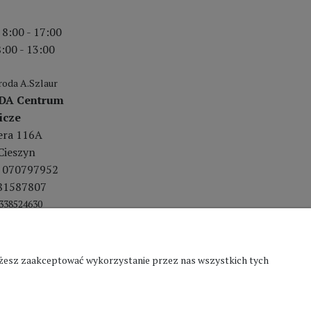
 8:00 - 17:00
:00 - 13:00
oda A.Szlaur
DA Centrum
icze
lera 116A
Cieszyn
 070797952
81587807
338524630
Możesz zaakceptować wykorzystanie przez nas wszystkich tych