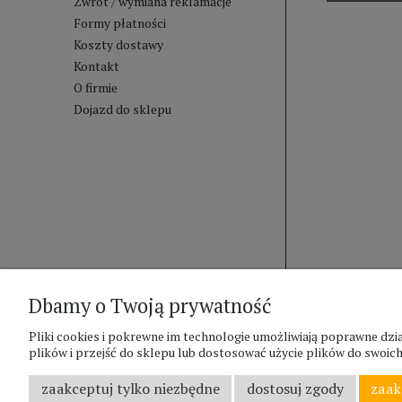
Zwrot / wymiana reklamacje
Formy płatności
Koszty dostawy
Kontakt
O firmie
Dojazd do sklepu
Dbamy o Twoją prywatność
Pliki cookies i pokrewne im technologie umożliwiają poprawne d
plików i przejść do sklepu lub dostosować użycie plików do swoich 
zaakceptuj tylko niezbędne
dostosuj zgody
zaak