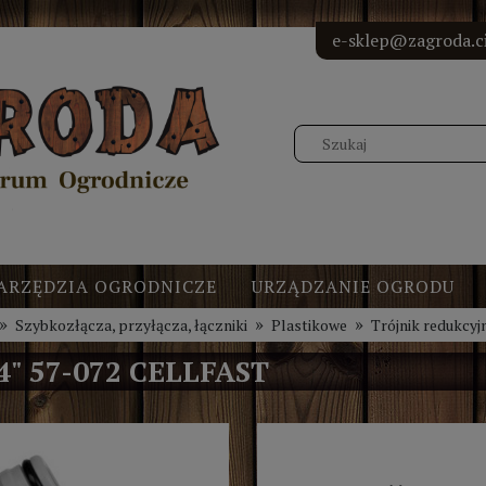
<!-- Elfs
<!-- Elf
<!-- Elf
<!-- Elf
e-sklep@zagroda.ci
ARZĘDZIA OGRODNICZE
URZĄDZANIE OGRODU
»
»
»
Szybkozłącza, przyłącza, łączniki
Plastikowe
Trójnik redukcyj
" 57-072 CELLFAST