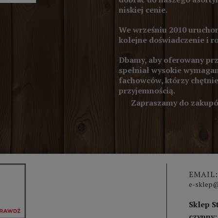
niskiej cenie.
We wrześniu 2010 uruchom
kolejne doświadczenie i r
Dbamy, aby oferowany prze
spełniał wysokie wymagan
fachowców, którzy chętnie
przyjemnością.
Zapraszamy do zakupów
EMAIL:
e-sklep@
Sklep S
czynny: