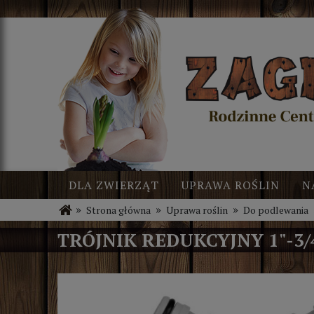
DLA ZWIERZĄT
UPRAWA ROŚLIN
N
»
»
»
Strona główna
Uprawa roślin
Do podlewania
BLOG
NOWOŚCI
TRÓJNIK REDUKCYJNY 1"-3/4