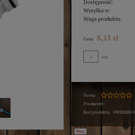
Dostępność:
Wysyłka w:
Waga produktu:
8,13 zł
Cena:
szt.
Ocena:
Producent:
Cellfast
Kod produktu:
5901828857