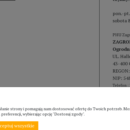
pon.-pt.
sobota 8
PHU Zagr
ZAGRO
Ogrodn
UL. Hal
43-400 
REGON:
NIP: 54
Telefon :
ziałanie strony i pomagają nam dostosować ofertę do Twoich potrzeb. 
preferencji, wybierając opcję "Dostosuj zgody".
ceptuj wszystkie