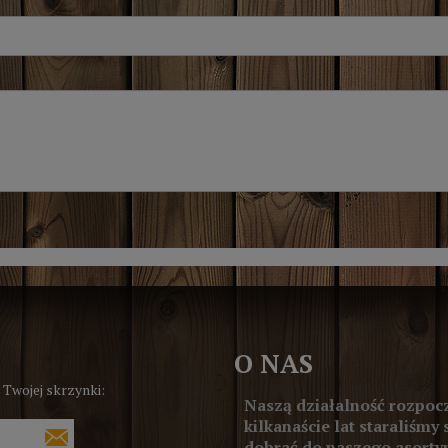
O NAS
 Twojej skrzynki:
Naszą działalność rozpocz
kilkanaście lat staraliśmy 
dobrać do naszego asortym