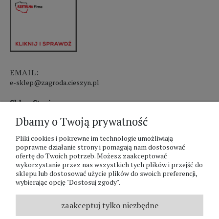
EMAIL:
e-sklep@zagroda.cieszyn.pl
Sklep Stacjonarny czynny:
Dbamy o Twoją prywatność
pon.-pt. 8:00 - 17:00
sobota 8:00 - 13:00
Pliki cookies i pokrewne im technologie umożliwiają
poprawne działanie strony i pomagają nam dostosować
ofertę do Twoich potrzeb. Możesz zaakceptować
PHU Zagroda A.Szlaur
wykorzystanie przez nas wszystkich tych plików i przejść do
sklepu lub dostosować użycie plików do swoich preferencji,
ZAGRODA Centrum Ogrodnicze
wybierając opcję "Dostosuj zgody".
UL. Hallera 116A
43-400 Cieszyn
zaakceptuj tylko niezbędne
REGON: 070797952