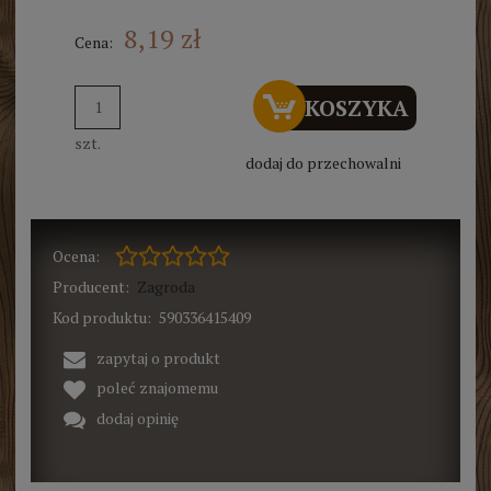
8,19 zł
Cena:
DO KOSZYKA
szt.
dodaj do przechowalni
Ocena:
Producent:
Zagroda
Kod produktu:
590336415409
zapytaj o produkt
poleć znajomemu
dodaj opinię