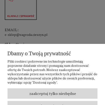
EMAIL:
e-sklep@zagroda.cieszyn.pl
Sklep Stacjonarny czynny:
Dbamy o Twoją prywatność
pon.-pt. 8:00 - 17:00
sobota 8:00 - 13:00
Pliki cookies i pokrewne im technologie umożliwiają
poprawne działanie strony i pomagają nam dostosować
ofertę do Twoich potrzeb. Możesz zaakceptować
PHU Zagroda A.Szlaur
wykorzystanie przez nas wszystkich tych plików i przejść do
sklepu lub dostosować użycie plików do swoich preferencji,
ZAGRODA Centrum Ogrodnicze
wybierając opcję "Dostosuj zgody".
UL. Hallera 116A
43-400 Cieszyn
zaakceptuj tylko niezbędne
REGON: 070797952
NIP: 5481587807