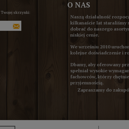
O NAS
 Twojej skrzynki:
Naszą działalność rozpocz
kilkanaście lat staraliśmy 
dobrać do naszego asortym
niskiej cenie.
We wrześniu 2010 uruchom
kolejne doświadczenie i r
Dbamy, aby oferowany prze
spełniał wysokie wymagan
fachowców, którzy chętnie
przyjemnością.
Zapraszamy do zakupów