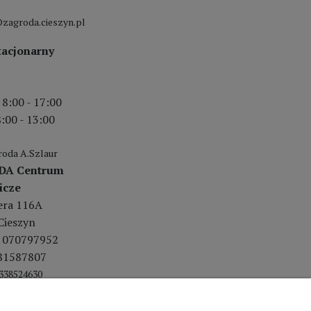
zagroda.cieszyn.pl
tacjonarny
 8:00 - 17:00
:00 - 13:00
oda A.Szlaur
DA Centrum
icze
lera 116A
Cieszyn
 070797952
81587807
338524630