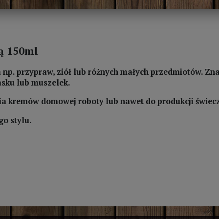
ką 150ml
 np. przypraw, ziół lub różnych małych przedmiotów. Zn
asku lub muszelek.
a kremów domowej roboty lub nawet do produkcji świec
o stylu.