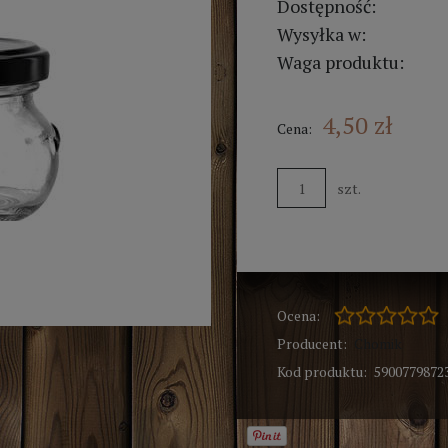
Dostępność:
Wysyłka w:
Waga produktu:
4,50 zł
Cena:
szt.
Ocena:
Producent:
Chomik
Kod produktu:
5900779872