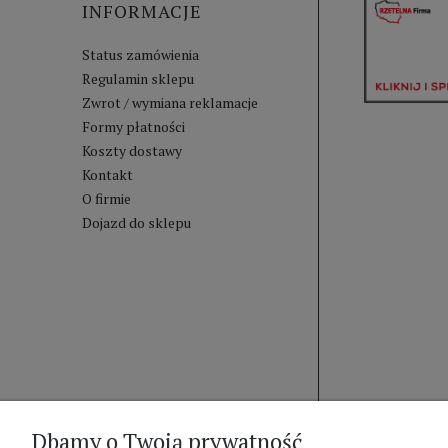
INFORMACJE
Status zamówienia
Regulamin sklepu
Zwrot / wymiana reklamacje
Formy płatności
Koszty dostawy
Kontakt
O firmie
Dojazd do sklepu
Dbamy o Twoją prywatność