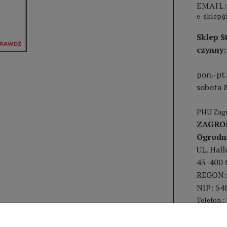
EMAIL:
e-sklep@
Sklep S
czynny:
pon.-pt.
sobota 8
PHU Zagr
ZAGRO
Ogrodn
UL. Hal
43-400 
REGON:
NIP: 54
Telefon :