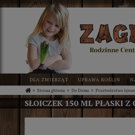
DLA ZWIERZĄT
UPRAWA ROŚLIN
N
»
»
»
Strona główna
Do Domu
Przetwórstwo żywno
BLOG
NOWOŚCI
SŁOICZEK 150 ML PŁASKI 