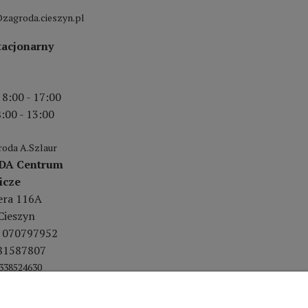
zagroda.cieszyn.pl
tacjonarny
 8:00 - 17:00
:00 - 13:00
oda A.Szlaur
DA Centrum
icze
lera 116A
Cieszyn
 070797952
81587807
338524630