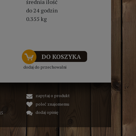
średnia ilość
do 24 godzin
0.355 kg
DO KOSZYKA
dodaj do przechowalni
zapytaj o produkt
poleć znajomemu
dodaj opinię
15