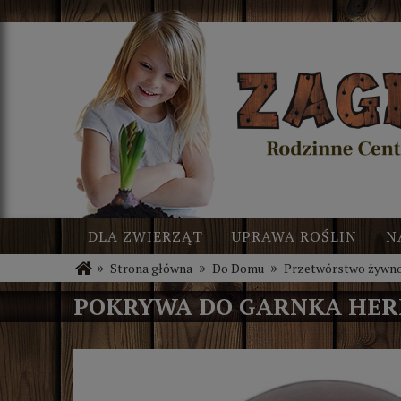
DLA ZWIERZĄT
UPRAWA ROŚLIN
N
»
»
»
Strona główna
Do Domu
Przetwórstwo żywno
BLOG
NOWOŚCI
POKRYWA DO GARNKA HERM