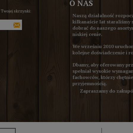
O NAS
 Twojej skrzynki:
Naszą działalność rozpocz
kilkanaście lat staraliśmy 
dobrać do naszego asortym
niskiej cenie.
We wrześniu 2010 uruchom
kolejne doświadczenie i r
Dbamy, aby oferowany prze
spełniał wysokie wymagan
fachowców, którzy chętnie
przyjemnością.
Zapraszamy do zakupów