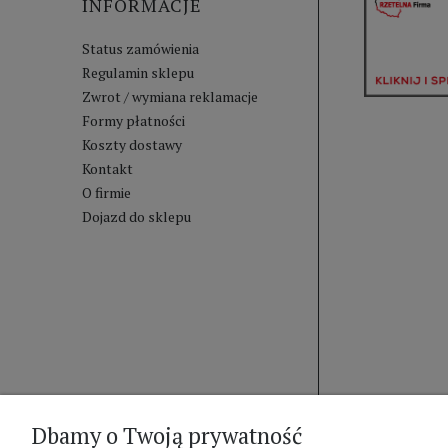
INFORMACJE
Status zamówienia
Regulamin sklepu
Zwrot / wymiana reklamacje
Formy płatności
Koszty dostawy
Kontakt
O firmie
Dojazd do sklepu
Dbamy o Twoją prywatność