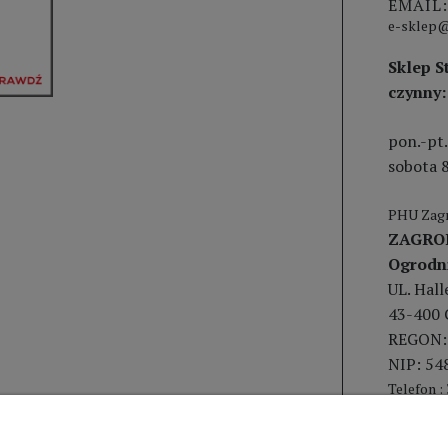
EMAIL:
e-sklep@
Sklep S
czynny:
pon.-pt.
sobota 8
PHU Zagr
ZAGRO
Ogrodn
UL. Hal
43-400 
REGON:
NIP: 54
Telefon :