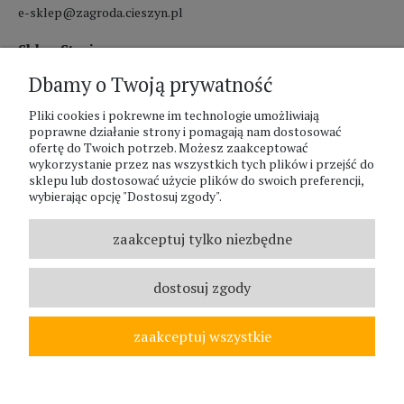
e-sklep@zagroda.cieszyn.pl
Sklep Stacjonarny czynny:
Dbamy o Twoją prywatność
pon.-pt. 8:00 - 17:00
Pliki cookies i pokrewne im technologie umożliwiają
sobota 8:00 - 13:00
poprawne działanie strony i pomagają nam dostosować
ofertę do Twoich potrzeb. Możesz zaakceptować
PHU Zagroda A.Szlaur
wykorzystanie przez nas wszystkich tych plików i przejść do
sklepu lub dostosować użycie plików do swoich preferencji,
ZAGRODA Centrum Ogrodnicze
wybierając opcję "Dostosuj zgody".
UL. Hallera 116A
43-400 Cieszyn
zaakceptuj tylko niezbędne
REGON: 070797952
NIP: 5481587807
dostosuj zgody
Telefon :
338524630
zaakceptuj wszystkie
© ZAGRODA.CIESZYN.PL
WSZELKIE PRAWA ZASTRZEŻONE.
pokaż pełną wersję strony