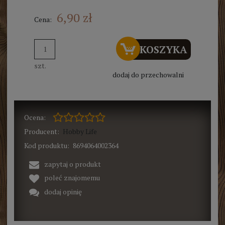
6,90 zł
Cena:
DO KOSZYKA
szt.
dodaj do przechowalni
Ocena:
Producent:
Hobby Life
Kod produktu:
8694064002364
zapytaj o produkt
poleć znajomemu
dodaj opinię