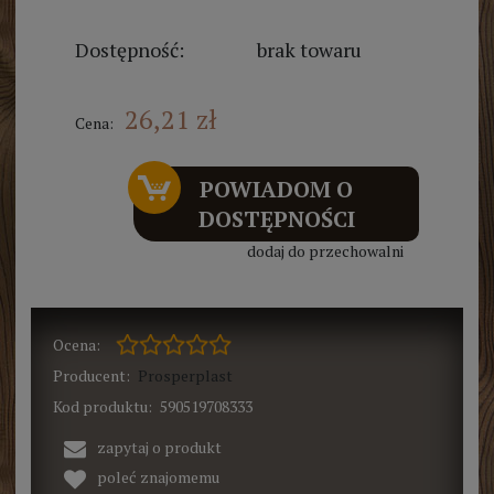
Dostępność:
brak towaru
26,21 zł
Cena:
POWIADOM O
DOSTĘPNOŚCI
dodaj do przechowalni
Ocena:
Producent:
Prosperplast
Kod produktu:
590519708333
zapytaj o produkt
poleć znajomemu