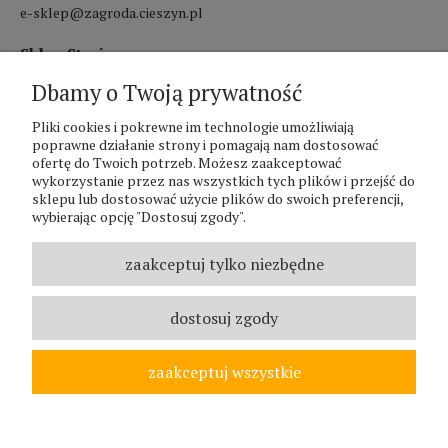
e-sklep@zagroda.cieszyn.pl
Sklep Stacjonarny czynny:
Dbamy o Twoją prywatność
pon.-pt. 8:00 - 17:00
sobota 8:00 - 13:00
Pliki cookies i pokrewne im technologie umożliwiają
poprawne działanie strony i pomagają nam dostosować
ofertę do Twoich potrzeb. Możesz zaakceptować
PHU Zagroda A.Szlaur
wykorzystanie przez nas wszystkich tych plików i przejść do
sklepu lub dostosować użycie plików do swoich preferencji,
ZAGRODA Centrum Ogrodnicze
wybierając opcję "Dostosuj zgody".
UL. Hallera 116A
43-400 Cieszyn
zaakceptuj tylko niezbędne
REGON: 070797952
NIP: 5481587807
dostosuj zgody
Telefon :
338524630
zaakceptuj wszystkie
© ZAGRODA.CIESZYN.PL
WSZELKIE PRAWA ZASTRZEŻONE.
pokaż pełną wersję strony