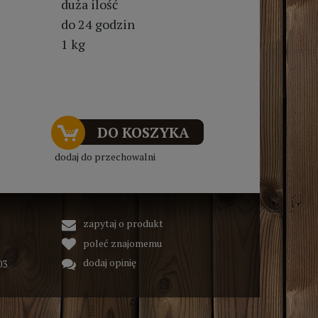
duża ilość
do 24 godzin
1 kg
DO KOSZYKA
dodaj do przechowalni
zapytaj o produkt
poleć znajomemu
dodaj opinię
03