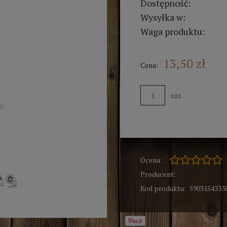
Dostępność:
Wysyłka w:
Waga produktu:
13,50 zł
Cena:
szt.
Ocena:
Producent:
Fertile
Kod produktu:
5903154333