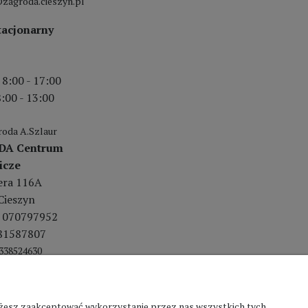
zagroda.cieszyn.pl
tacjonarny
 8:00 - 17:00
:00 - 13:00
oda A.Szlaur
DA Centrum
icze
lera 116A
Cieszyn
 070797952
81587807
338524630
Możesz zaakceptować wykorzystanie przez nas wszystkich tych