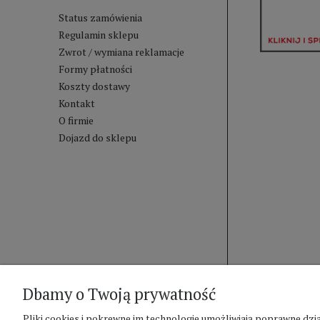
Status zamówienia
Regulamin sklepu
Zwrot / wymiana reklamacje
Formy płatności
Koszty dostawy
Kontakt
O firmie
Dojazd do sklepu
Dbamy o Twoją prywatność
Pliki cookies i pokrewne im technologie umożliwiają poprawne d