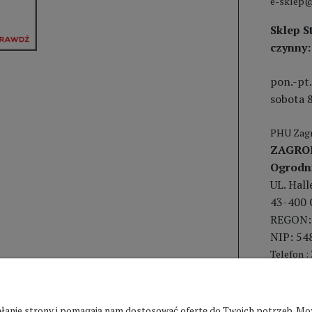
e-sklep@
Sklep S
czynny:
pon.-pt.
sobota 8
PHU Zagr
ZAGRO
Ogrodn
UL. Hal
43-400 
REGON:
NIP: 54
Telefon :
ziałanie strony i pomagają nam dostosować ofertę do Twoich potrzeb. 