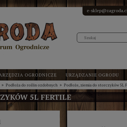
<!-- Elfs
<!-- Elf
<!-- Elf
<!-- Elf
e-sklep@zagroda.ci
ARZĘDZIA OGRODNICZE
URZĄDZANIE OGRODU
»
»
Podłoża do roślin ozdobnych
Podłoże, ziemia do storczyków 5L
CZYKÓW 5L FERTILE