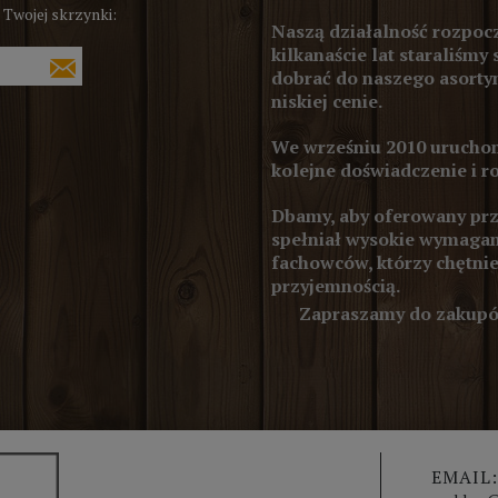
 Twojej skrzynki:
Naszą działalność rozpocz
kilkanaście lat staraliśmy 
dobrać do naszego asortym
niskiej cenie.
We wrześniu 2010 uruchom
kolejne doświadczenie i r
Dbamy, aby oferowany prze
spełniał wysokie wymagan
fachowców, którzy chętnie
przyjemnością.
Zapraszamy do zakupów
EMAIL: