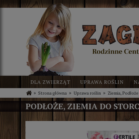
DLA ZWIERZĄT
UPRAWA ROŚLIN
N
»
»
»
Strona główna
Uprawa roślin
Ziemia, Podłoże
BLOG
NOWOŚCI
PODŁOŻE, ZIEMIA DO STOR