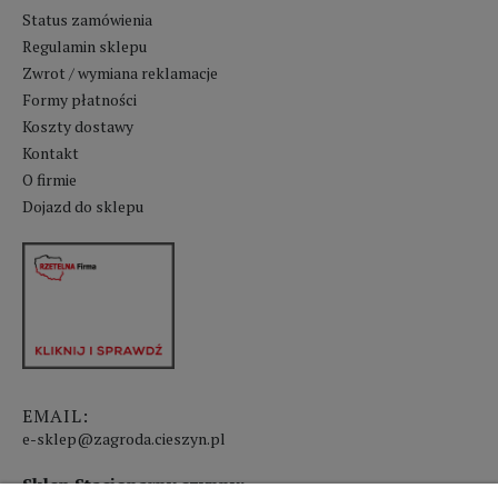
Status zamówienia
Regulamin sklepu
Zwrot / wymiana reklamacje
Formy płatności
Koszty dostawy
Kontakt
O firmie
Dojazd do sklepu
EMAIL:
e-sklep@zagroda.cieszyn.pl
Sklep Stacjonarny czynny: