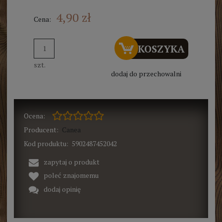
4,90 zł
Cena:
DO KOSZYKA
szt.
dodaj do przechowalni
Ocena:
Producent:
Canea
Kod produktu:
5902487452042
zapytaj o produkt
poleć znajomemu
dodaj opinię