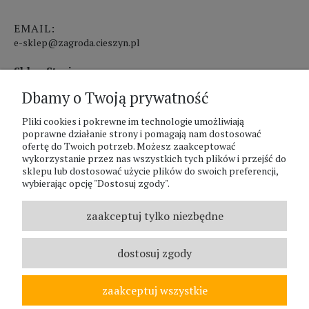
EMAIL:
e-sklep@zagroda.cieszyn.pl
Sklep Stacjonarny czynny:
Dbamy o Twoją prywatność
pon.-pt. 8:00 - 17:00
Pliki cookies i pokrewne im technologie umożliwiają
sobota 8:00 - 13:00
poprawne działanie strony i pomagają nam dostosować
ofertę do Twoich potrzeb. Możesz zaakceptować
PHU Zagroda A.Szlaur
wykorzystanie przez nas wszystkich tych plików i przejść do
sklepu lub dostosować użycie plików do swoich preferencji,
ZAGRODA Centrum Ogrodnicze
wybierając opcję "Dostosuj zgody".
UL. Hallera 116A
43-400 Cieszyn
zaakceptuj tylko niezbędne
REGON: 070797952
NIP: 5481587807
dostosuj zgody
Telefon :
338524630
zaakceptuj wszystkie
© ZAGRODA.CIESZYN.PL
WSZELKIE PRAWA ZASTRZEŻONE.