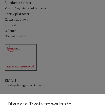
Regulamin sklepu
Zwrot / wymiana reklamacje
Formy płatności
Koszty dostawy
Kontakt
O firmie
Dojazd do sklepu
EMAIL:
e-sklep@zagroda.cieszyn.pl
Sklep Stacjonarny czynny:
Dbamy o Twoją prywatność