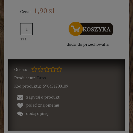
1,90 zł
Cena:
DO KOSZYKA
szt.
dodaj do przechowalni
Ocena:
Producent:
Bros
Kod produktu:
590451700109
zapytaj o produkt
poleć znajomemu
dodaj opinię