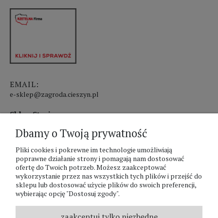
EMAIL:
e-sklep@zagroda.cieszyn.pl
Sklep Stacjonarny czynny:
Dbamy o Twoją prywatność
pon.-pt. 8:00 - 17:00
sobota 8:00 - 13:00
Pliki cookies i pokrewne im technologie umożliwiają
poprawne działanie strony i pomagają nam dostosować
ofertę do Twoich potrzeb. Możesz zaakceptować
PHU Zagroda A.Szlaur
wykorzystanie przez nas wszystkich tych plików i przejść do
sklepu lub dostosować użycie plików do swoich preferencji,
ZAGRODA Centrum Ogrodnicze
wybierając opcję "Dostosuj zgody".
UL. Hallera 116A
43-400 Cieszyn
zaakceptuj tylko niezbędne