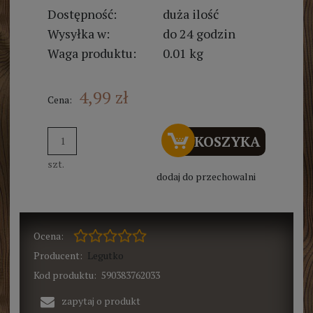
Dostępność:
duża ilość
Wysyłka w:
do 24 godzin
Waga produktu:
0.01 kg
4,99 zł
Cena:
DO KOSZYKA
szt.
dodaj do przechowalni
Ocena:
Producent:
Legutko
Kod produktu:
590383762033
zapytaj o produkt